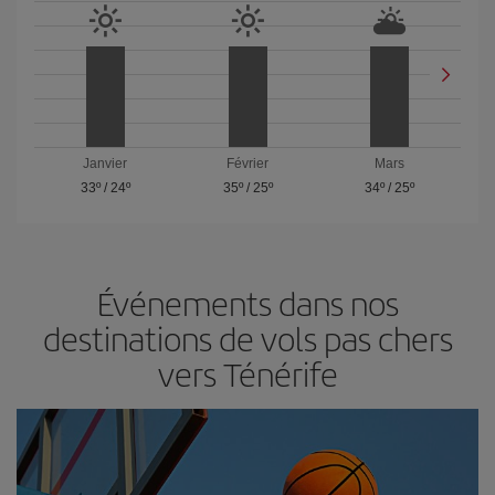
Janvier
Février
Mars
33º
/
24º
35º
/
25º
34º
/
25º
Événements dans nos
destinations de vols pas chers
vers Ténérife