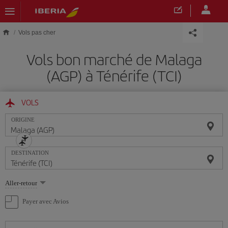
Skip to main content
Vols pas cher
Vols bon marché de Malaga
(AGP) à Ténérife (TCI)
VOLS
ORIGINE
DESTINATION
Sélectionnez
Aller-retour
une
option
Payer avec Avios