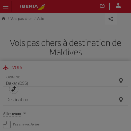
Skip to main content
Vols pas cher
Asie
Vols pas chers à destination de
Maldives
VOLS
ORIGINE
Destination
Sélectionnez
Aller-retour
une
option
Payer avec Avios