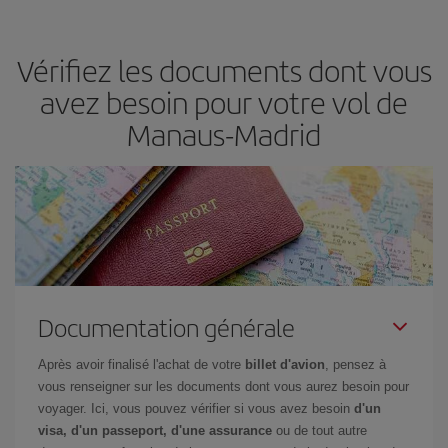
semaine. Les clés pour trouver les meilleurs prix sont
d'anticiper
et d'être flexible.
En règle générale,
plus tôt
vous réservez vos
Vérifiez les documents dont vous
billets, plus vous bénéficiez de prix économiques. De plus, en
restant flexible sur les dates et les horaires de vol lors de votre
avez besoin pour votre vol de
recherche, vous pourrez
choisir le prix le plus économique.
Manaus-Madrid
Documentation générale
Après avoir finalisé l'achat de votre
billet d'avion
, pensez à
vous renseigner sur les documents dont vous aurez besoin pour
voyager. Ici, vous pouvez vérifier si vous avez besoin
d'un
visa, d'un passeport, d'une assurance
ou de tout autre