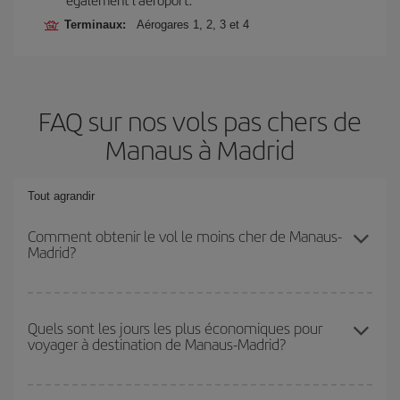
Terminaux:
Aérogares 1, 2, 3 et 4
FAQ sur nos vols pas chers de
Manaus à Madrid
Tout agrandir
Comment obtenir le vol le moins cher de Manaus-
Madrid?
Économisez sur votre billet d'avion de Manaus-Madrid-dest et
bénéficiez du tarif le plus bas en évitant les hautes saisons, en
Quels sont les jours les plus économiques pour
voyager à destination de Manaus-Madrid?
achetant à l'avance et en restant flexible sur les dates et les
horaires de votre aller-retour.
Pour découvrir quels jours bénéficient des tarifs les plus bas, il