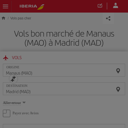
Skip to main content
Vols pas cher
Vols bon marché de Manaus
(MAO) à Madrid (MAD)
VOLS
ORIGINE
DESTINATION
Sélectionnez
Aller-retour
une
option
Payer avec Avios