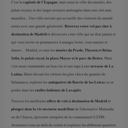
C'est la
capitale de l'Espagne
, mais aussi la ville des musées, des
palais royaux et des larges avenues aménagées dans une cité sans
murailles... Une ville ouverte qui accueille des visiteurs du monde
entier avec une grande générosité.
Réservez votre vol pas cher à
destination de Madrid
et découvrez cette ville qui ne dort jamais et
qui vous invite en permanence à manger, boire, vous amuser et
danser… Madrid, ce sont les
musées du Prado, Thyssen et Reina
Sofía, le palais royal, la plaza Mayor et le parc du Retiro
. Mais
c'est aussi commander un bon vin et une tapa à une
terrasse de La
Latina
, flâner devant les vitrines les plus chics du quartier de
Salamanca, explorer les
antiquaires du Barrio de las Letras
ou se
perdre dans les
ruelles bohèmes de Lavapiés
.
Trouvez les meilleures
offres de vols à destination de Madrid
et
plongez dans la vie nocturne madrilène
de l'alternative Malasaña
ou de Chueca, épicentre européen de la communauté LGTBI.
Aventurez-vous au-delà du centre et explorez les différents quartiers