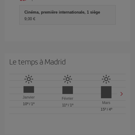
Cinéma, première internationale, 1 siège
9,00 €
Le temps à Madrid
Janvier
Février
Mars
10º
/
1º
11º
/
1º
15º
/
4º