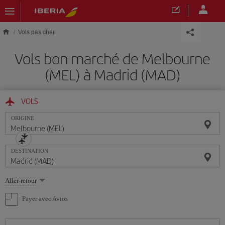
Skip to main content
Vols pas cher
Vols bon marché de Melbourne
(MEL) à Madrid (MAD)
VOLS
ORIGINE
DESTINATION
Sélectionnez
Aller-retour
une
option
Payer avec Avios