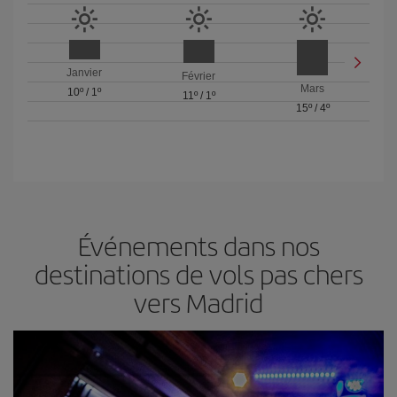
Janvier
Février
Mars
10º
/
1º
11º
/
1º
15º
/
4º
Événements dans nos
destinations de vols pas chers
vers Madrid