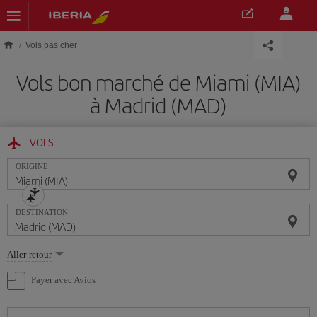
Skip to main content
Vols pas cher
Vols bon marché de Miami (MIA)
à Madrid (MAD)
VOLS
ORIGINE
DESTINATION
Sélectionnez
Aller-retour
une
option
Payer avec Avios