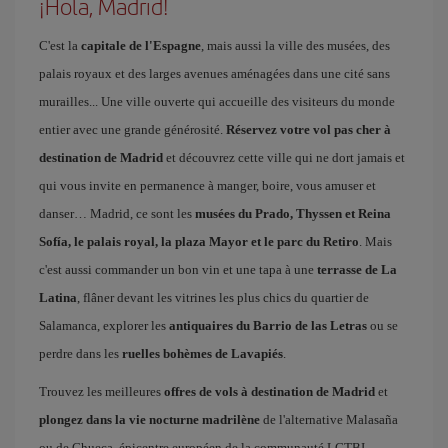
¡Hola, Madrid!
C'est la
capitale de l'Espagne
, mais aussi la ville des musées, des
palais royaux et des larges avenues aménagées dans une cité sans
murailles... Une ville ouverte qui accueille des visiteurs du monde
entier avec une grande générosité.
Réservez votre vol pas cher à
destination de Madrid
et découvrez cette ville qui ne dort jamais et
qui vous invite en permanence à manger, boire, vous amuser et
danser… Madrid, ce sont les
musées du Prado, Thyssen et Reina
Sofía, le palais royal, la plaza Mayor et le parc du Retiro
. Mais
c'est aussi commander un bon vin et une tapa à une
terrasse de La
Latina
, flâner devant les vitrines les plus chics du quartier de
Salamanca, explorer les
antiquaires du Barrio de las Letras
ou se
perdre dans les
ruelles bohèmes de Lavapiés
.
Trouvez les meilleures
offres de vols à destination de Madrid
et
plongez dans la vie nocturne madrilène
de l'alternative Malasaña
ou de Chueca, épicentre européen de la communauté LGTBI.