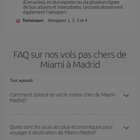
(Cercanías), en bus express ou via plusieurs lignes
de bus urbains et interurbains. Les taxis desservent
également l’aéroport.
Terminaux:
Aérogares 1, 2, 3 et 4
FAQ sur nos vols pas chers de
Miami à Madrid
Tout agrandir
Comment obtenir le vol le moins cher de Miami-
Madrid?
Économisez sur votre billet d'avion de Miami-Madrid-dest et
bénéficiez du tarif le plus bas en évitant les hautes saisons, en
Quels sont les jours les plus économiques pour
voyager à destination de Miami-Madrid?
achetant à l'avance et en restant flexible sur les dates et les
horaires de votre aller-retour.