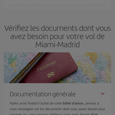
Vous pouvez trouver des vols économiques tous les jours de la
semaine. Les clés pour trouver les meilleurs prix sont
d'anticiper
et d'être flexible.
En règle générale,
plus tôt
vous réservez vos
Vérifiez les documents dont vous
billets, plus vous bénéficiez de prix économiques. De plus, en
restant flexible sur les dates et les horaires de vol lors de votre
avez besoin pour votre vol de
recherche, vous pourrez
choisir le prix le plus économique.
Miami-Madrid
Documentation générale
Après avoir finalisé l'achat de votre
billet d'avion
, pensez à
vous renseigner sur les documents dont vous aurez besoin pour
voyager. Ici, vous pouvez vérifier si vous avez besoin
d'un