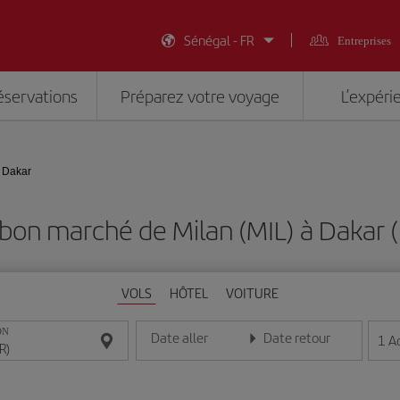
Sénégal - FR
Entreprises
éservations
Préparez votre voyage
L’expéri
- Dakar
 bon marché de Milan (MIL) à Dakar 
VOLS
HÔTEL
VOITURE
ON
Date aller
Date retour
1
A
Entrez la date au format jour/mois/année
Entrez la date au format jou