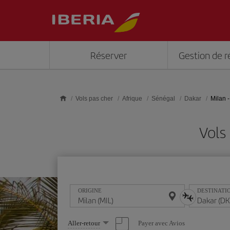
Skip to main content
Réserver
Gestion de r
Vols pas cher
Afrique
Sénégal
Dakar
Milan 
Vols
ORIGINE
DESTINATI
Sélectionnez
Payer avec Avios
Aller-retour