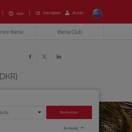
Inscription
Accés
Aide
ence Iberia
Iberia Club
(DKR)
dulte
Rechercher
r/mois/année
Economy