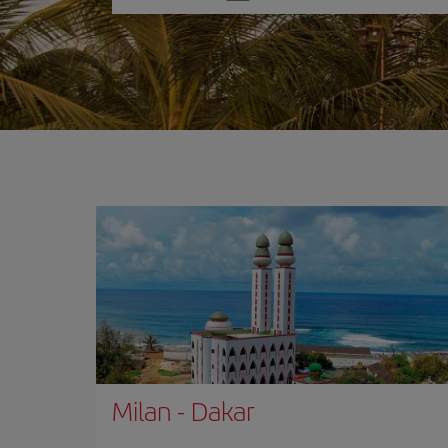
une
option
Milan
-
Dakar