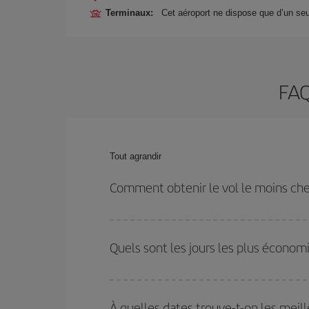
Terminaux:
Cet aéroport ne dispose que d’un seu
FAQ
Tout agrandir
Comment obtenir le vol le moins che
Économisez sur votre billet d'avion de Milan-Dakar-
et les horaires de votre aller-retour.
Quels sont les jours les plus économ
Pour découvrir quels jours bénéficient des tarifs 
vous partez, où vous voulez aller et à quelles d
À quelles dates trouve-t-on les meill