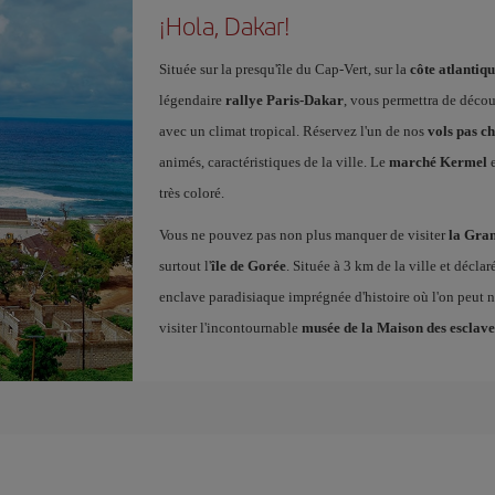
¡Hola, Dakar!
Située sur la presqu'île du Cap-Vert, sur la
côte atlantiqu
légendaire
rallye Paris-Dakar
, vous permettra de découv
avec un climat tropical. Réservez l'un de nos
vols pas c
animés, caractéristiques de la ville. Le
marché Kermel
e
très coloré.
Vous ne pouvez pas non plus manquer de visiter
la Gra
surtout l'
île de Gorée
. Située à 3 km de la ville et décla
enclave paradisiaque imprégnée d'histoire où l'on peut no
visiter l'incontournable
musée de la Maison des esclave