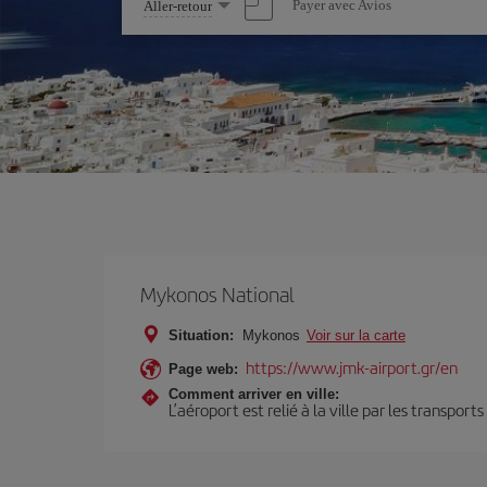
Sélectionnez
Payer avec Avios
Aller-retour
une
option
Mykonos National
Situation:
Mykonos
Voir sur la carte
https://www.jmk-airport.gr/en
Page web:
Comment arriver en ville:
L’aéroport est relié à la ville par les transport