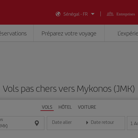
Sénégal - FR
Entreprises
éservations
Préparez votre voyage
L’expéri
Vols pas chers vers Mykonos (JMK)
VOLS
HÔTEL
VOITURE
ON
Date aller
Date retour
1
A
Entrez la date au format jour/mois/année
Entrez la date au format jou