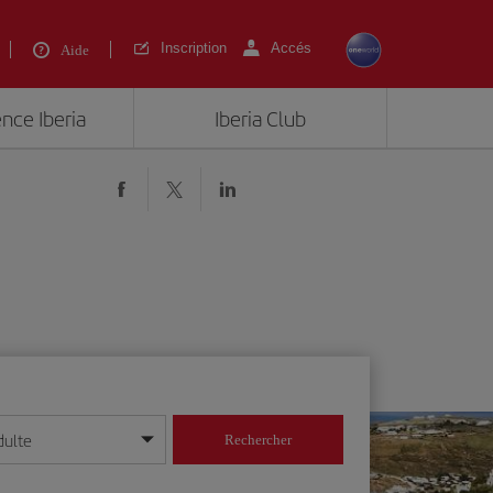
Inscription
Accés
Aide
ence Iberia
Iberia Club
dulte
Rechercher
r/mois/année