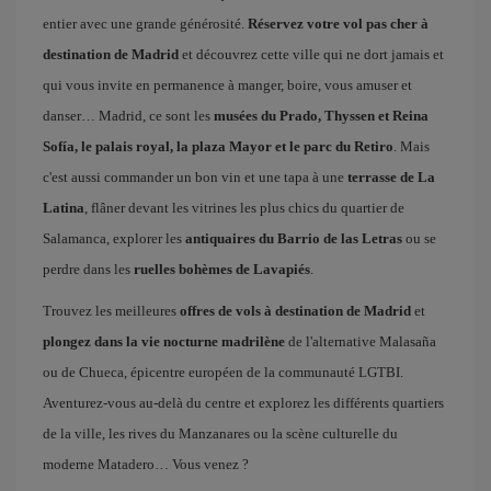
entier avec une grande générosité.
Réservez votre vol pas cher à
destination de Madrid
et découvrez cette ville qui ne dort jamais et
qui vous invite en permanence à manger, boire, vous amuser et
danser… Madrid, ce sont les
musées du Prado, Thyssen et Reina
Sofía, le palais royal, la plaza Mayor et le parc du Retiro
. Mais
c'est aussi commander un bon vin et une tapa à une
terrasse de La
Latina
, flâner devant les vitrines les plus chics du quartier de
Salamanca, explorer les
antiquaires du Barrio de las Letras
ou se
perdre dans les
ruelles bohèmes de Lavapiés
.
Trouvez les meilleures
offres de vols à destination de Madrid
et
plongez dans la vie nocturne madrilène
de l'alternative Malasaña
ou de Chueca, épicentre européen de la communauté LGTBI.
Aventurez-vous au-delà du centre et explorez les différents quartiers
de la ville, les rives du Manzanares ou la scène culturelle du
moderne Matadero… Vous venez ?