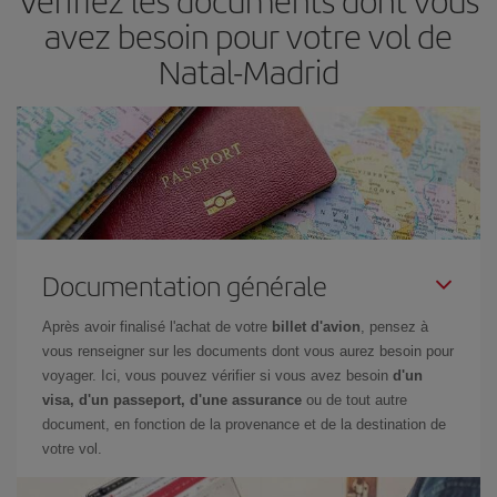
Vérifiez les documents dont vous
restant flexible sur les dates et les horaires de vol lors de votre
avez besoin pour votre vol de
recherche, vous pourrez
choisir le prix le plus économique.
Natal-Madrid
Documentation générale
Après avoir finalisé l'achat de votre
billet d'avion
, pensez à
vous renseigner sur les documents dont vous aurez besoin pour
voyager. Ici, vous pouvez vérifier si vous avez besoin
d'un
visa, d'un passeport, d'une assurance
ou de tout autre
document, en fonction de la provenance et de la destination de
votre vol.