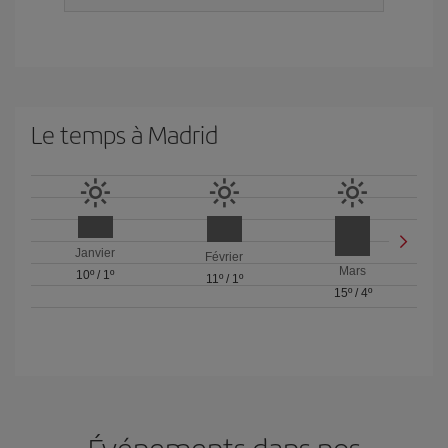
Le temps à Madrid
Janvier
Février
Mars
10º
/
1º
11º
/
1º
15º
/
4º