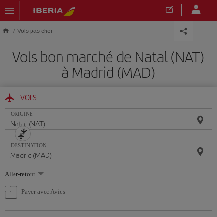
Skip to main content
Vols pas cher
Vols bon marché de Natal (NAT)
à Madrid (MAD)
VOLS
ORIGINE
DESTINATION
Sélectionnez
Aller-retour
une
option
Payer avec Avios