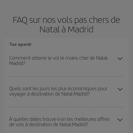
FAQ sur nos vols pas chers de
Natal à Madrid
Tout agrandir
Comment obtenir le vol le moins cher de Natal-
Madrid?
Économisez sur votre billet d'avion de Natal-Madrid-dest et
bénéficiez du tarif le plus bas en évitant les hautes saisons, en
Quels sont les jours les plus économiques pour
voyager à destination de Natal-Madrid?
achetant à l'avance et en restant flexible sur les dates et les
horaires de votre aller-retour.
Pour découvrir quels jours bénéficient des tarifs les plus bas, il
vous suffit de lancer une recherche dans notre
moteur de
À quelles dates trouve-t-on les meilleures offres
de vols à destination de Natal-Madrid?
recherche de vols économiques
. Dites-nous d'où vous partez,
où vous voulez aller et à quelles dates vous aviez prévu de