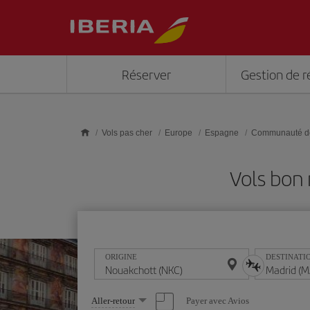
Skip to main content
Réserver
Gestion de r
Vols pas cher
Europe
Espagne
Communauté d
Vols bon
ORIGINE
DESTINATI
Sélectionnez
Payer avec Avios
Aller-retour