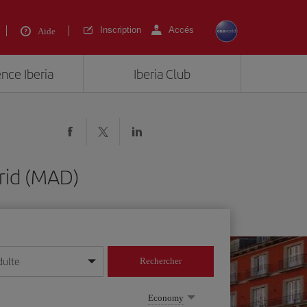
Inscription
Accés
Aide
ence Iberia
Iberia Club
rid (MAD)
dulte
Rechercher
r/mois/année
Economy