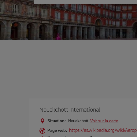
une
option
Nouakchott International
Situation:
Nouakchott
Voir sur la carte
https://es.wikipedia.org/wiki/Aer
Page web: