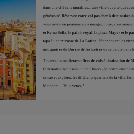
dans une cité sans murailles... Une ville ouverte qui acc
générosité.
Réservez votre vol pas cher à destination 
vous invite en permanence à manger, boire, vous amuser
et Reina Sofía, le palais royal, la plaza Mayor et le pa
tapa à une
terrasse de La Latina
, flâner devant les vitr
antiquaires du Barrio de las Letras
ou se perdre dans l
Trouvez les meilleures
offres de vols à destination de 
l'alternative Malasaña ou de Chueca, épicentre europé
centre et explorez les différents quartiers de la ville, l
Matadero… Vous venez ?