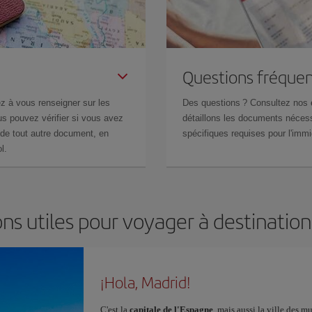
Questions fréquen
z à vous renseigner sur les
Des questions ? Consultez nos
s pouvez vérifier si vous avez
détaillons les documents nécess
de tout autre document, en
spécifiques requises pour l'immi
l.
ns utiles pour voyager à destinatio
¡Hola, Madrid!
C'est la
capitale de l'Espagne
, mais aussi la ville des 