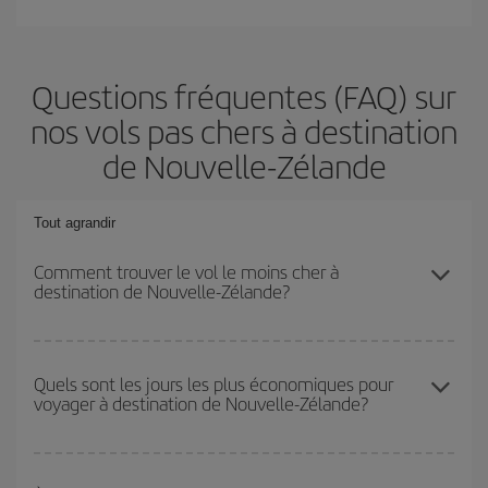
Questions fréquentes (FAQ) sur
nos vols pas chers à destination
de Nouvelle-Zélande
Tout agrandir
Comment trouver le vol le moins cher à
destination de Nouvelle-Zélande?
Économisez sur votre billet d'avion et bénéficiez du tarif le plus
bas en évitant les hautes saisons, en achetant à l'avance et en
Quels sont les jours les plus économiques pour
voyager à destination de Nouvelle-Zélande?
restant flexible sur les dates et les horaires de votre aller-retour. Si
vous n'avez pas d'idée de destination précise pour votre voyage,
jetez un coup œil à nos offres et laissez-vous inspirer : vous
Pour découvrir quels jours bénéficient des tarifs les plus bas, il
trouverez sûrement le vol le plus économique.
vous suffit de lancer une recherche dans notre
moteur de