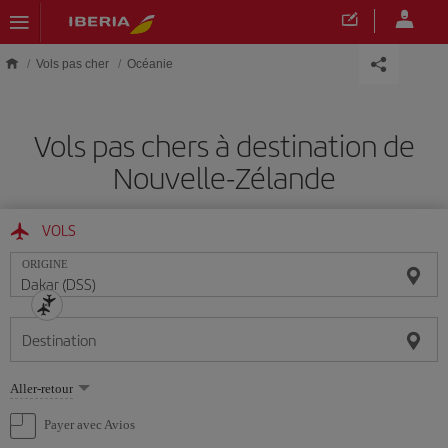
Skip to main content
Vols pas cher
Océanie
Vols pas chers à destination de
Nouvelle-Zélande
VOLS
ORIGINE
Destination
Sélectionnez
Aller-retour
une
option
Payer avec Avios