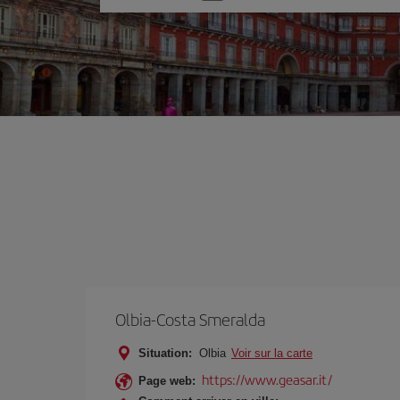
une
option
Olbia-Costa Smeralda
Situation:
Olbia
Voir sur la carte
https://www.geasar.it/
Page web: