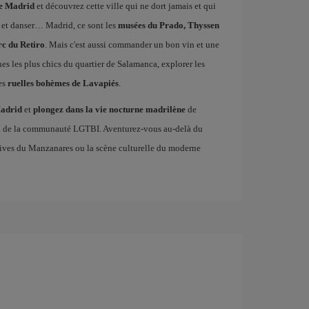
de Madrid
et découvrez cette ville qui ne dort jamais et qui
 et danser… Madrid, ce sont les
musées du Prado, Thyssen
rc du Retiro
. Mais c'est aussi commander un bon vin et une
ines les plus chics du quartier de Salamanca, explorer les
es
ruelles bohèmes de Lavapiés
.
Madrid
et
plongez dans la vie nocturne madrilène
de
en de la communauté LGTBI. Aventurez-vous au-delà du
es rives du Manzanares ou la scène culturelle du moderne