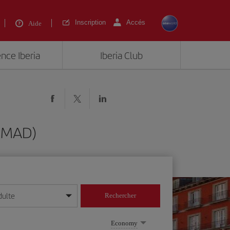
Inscription
Accés
Aide
ence Iberia
Iberia Club
 (MAD)
dulte
Rechercher
r/mois/année
Economy