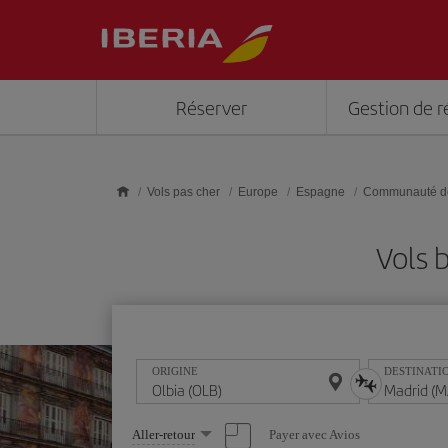
Skip to main content
Réserver
Gestion de r
Vols pas cher
Europe
Espagne
Communauté d
Vols 
ORIGINE
DESTINATI
Sélectionnez
Payer avec Avios
Aller-retour