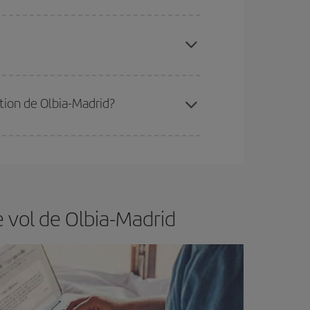
 disponibilité ou de l'épuisement des tarifs les
ertain d'acheter le vol le moins cher.
ation de Olbia-Madrid?
er et d'être flexible.
En règle générale,
plus tôt
de vol lors de votre recherche, vous pourrez
 vol de Olbia-Madrid