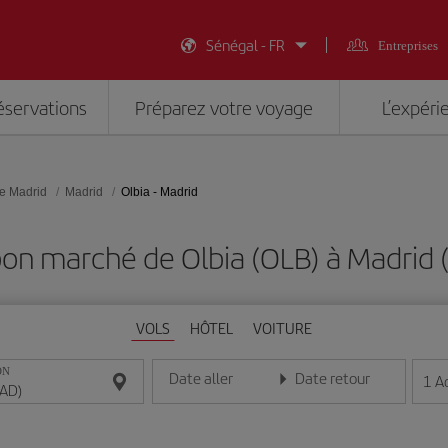
Sénégal - FR
Entreprises
éservations
Préparez votre voyage
L’expéri
e Madrid
Madrid
Olbia - Madrid
bon marché de Olbia (OLB) à Madrid
VOLS
HÔTEL
VOITURE
ON
Date aller
Date retour
1
A
Entrez la date au format jour/mois/année
Entrez la date au format jou