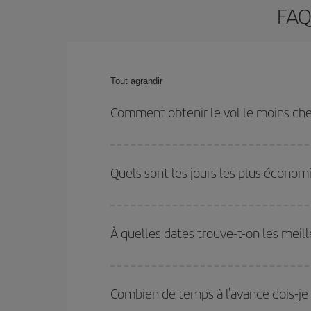
FAQ
Tout agrandir
Comment obtenir le vol le moins che
Économisez sur votre billet d'avion de Olbia-Madrid
dates et les horaires de votre aller-retour.
Quels sont les jours les plus économ
Pour découvrir quels jours bénéficient des tarifs 
vous partez, où vous voulez aller et à quelles d
À quelles dates trouve-t-on les meill
mais également pour les jours proches
, à l'al
nous vous proposons chaque jour : certains
horai
Vous pouvez obtenir les vols les plus économiq
et des vacances scolaires sont en haute saison.
Combien de temps à l'avance dois-je r
pourrez bénéficier des meilleurs prix.