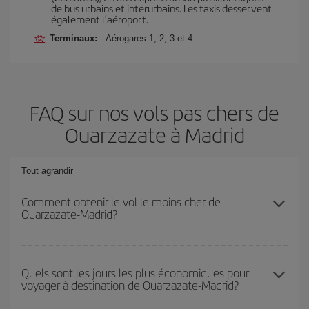
de bus urbains et interurbains. Les taxis desservent
également l’aéroport.
Terminaux:
Aérogares 1, 2, 3 et 4
FAQ sur nos vols pas chers de
Ouarzazate à Madrid
Tout agrandir
Comment obtenir le vol le moins cher de
Ouarzazate-Madrid?
Économisez sur votre billet d'avion de Ouarzazate-Madrid-dest et
bénéficiez du tarif le plus bas en évitant les hautes saisons, en
Quels sont les jours les plus économiques pour
voyager à destination de Ouarzazate-Madrid?
achetant à l'avance et en restant flexible sur les dates et les
horaires de votre aller-retour.