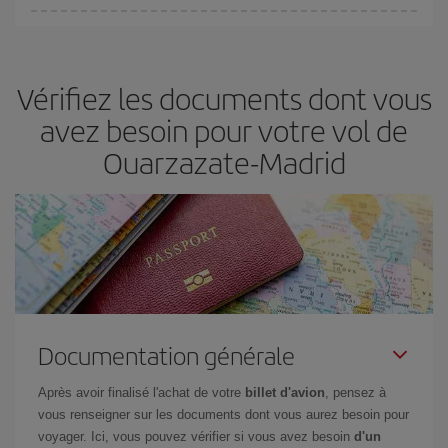
Vous pouvez trouver des vols économiques tous les jours de la
semaine. Les clés pour trouver les meilleurs prix sont
d'anticiper
et d'être flexible.
En règle générale,
plus tôt
vous réservez vos
Vérifiez les documents dont vous
billets, plus vous bénéficiez de prix économiques. De plus, en
restant flexible sur les dates et les horaires de vol lors de votre
avez besoin pour votre vol de
recherche, vous pourrez
choisir le prix le plus économique.
Ouarzazate-Madrid
Documentation générale
Après avoir finalisé l'achat de votre
billet d'avion
, pensez à
vous renseigner sur les documents dont vous aurez besoin pour
voyager. Ici, vous pouvez vérifier si vous avez besoin
d'un