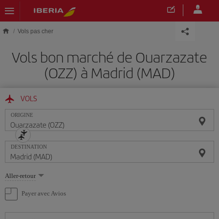
Skip to main content
Vols pas cher
Vols bon marché de Ouarzazate
(OZZ) à Madrid (MAD)
VOLS
ORIGINE
DESTINATION
Sélectionnez
Aller-retour
une
option
Payer avec Avios