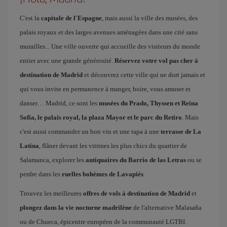
C'est la
capitale de l'Espagne
, mais aussi la ville des musées, des
palais royaux et des larges avenues aménagées dans une cité sans
murailles... Une ville ouverte qui accueille des visiteurs du monde
entier avec une grande générosité.
Réservez votre vol pas cher à
destination de Madrid
et découvrez cette ville qui ne dort jamais et
qui vous invite en permanence à manger, boire, vous amuser et
danser… Madrid, ce sont les
musées du Prado, Thyssen et Reina
Sofía, le palais royal, la plaza Mayor et le parc du Retiro
. Mais
c'est aussi commander un bon vin et une tapa à une
terrasse de La
Latina
, flâner devant les vitrines les plus chics du quartier de
Salamanca, explorer les
antiquaires du Barrio de las Letras
ou se
perdre dans les
ruelles bohèmes de Lavapiés
.
Trouvez les meilleures
offres de vols à destination de Madrid
et
plongez dans la vie nocturne madrilène
de l'alternative Malasaña
ou de Chueca, épicentre européen de la communauté LGTBI.