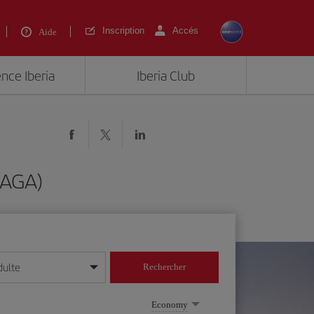
Inscription
Accés
Aide
ence Iberia
Iberia Club
(AGA)
dulte
Rechercher
r/mois/année
Economy