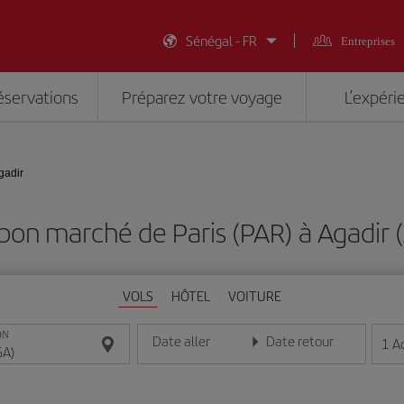
Sénégal - FR
Entreprises
éservations
Préparez votre voyage
L’expéri
gadir
 bon marché de Paris (PAR) à Agadir 
VOLS
HÔTEL
VOITURE
ON
Date aller
Date retour
1
A
Entrez la date au format jour/mois/année
Entrez la date au format jou