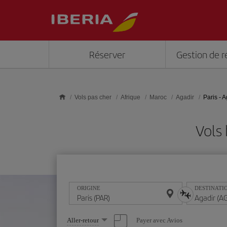
Skip to main content
Réserver
Gestion de r
Vols pas cher
Afrique
Maroc
Agadir
Paris - A
Vols
ORIGINE
DESTINATI
Sélectionnez
Payer avec Avios
Aller-retour