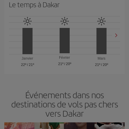
Le temps à Dakar
Février
Janvier
Mars
21º
/
20º
22º
/
21º
21º
/
20º
Événements dans nos
destinations de vols pas chers
vers Dakar