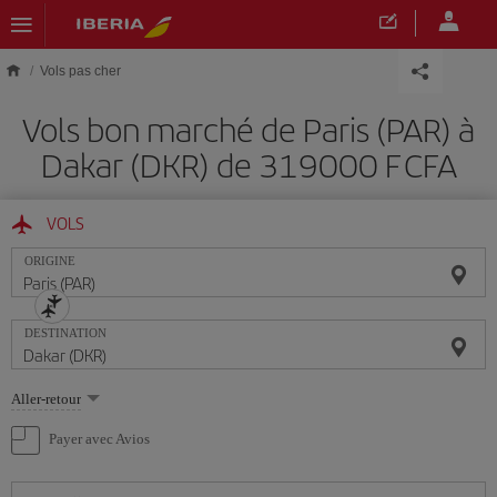
Skip to main content
Vols pas cher
Vols bon marché de Paris (PAR) à
Dakar (DKR) de 319000 F CFA
VOLS
ORIGINE
DESTINATION
Sélectionnez
Aller-retour
une
option
Payer avec Avios