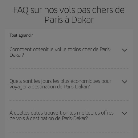
FAQ sur nos vols pas chers de
Paris à Dakar
Tout agrandir
Comment obtenir le vol le moins cher de Paris-
Dakar?
Économisez sur votre billet d'avion de Paris-Dakar-dest et
bénéficiez du tarif le plus bas en évitant les hautes saisons, en
Quels sont les jours les plus économiques pour
voyager à destination de Paris-Dakar?
achetant à l'avance et en restant flexible sur les dates et les
horaires de votre aller-retour.
Pour découvrir quels jours bénéficient des tarifs les plus bas, il
vous suffit de lancer une recherche dans notre
moteur de
À quelles dates trouve-t-on les meilleures offres
de vols à destination de Paris-Dakar?
recherche de vols économiques
. Dites-nous d'où vous partez,
où vous voulez aller et à quelles dates vous aviez prévu de
voyager. Nous afficherons les vols les plus économiques, non
Vous pouvez obtenir les vols les plus économiques en voyageant
seulement
pour la date demandée, mais également pour les