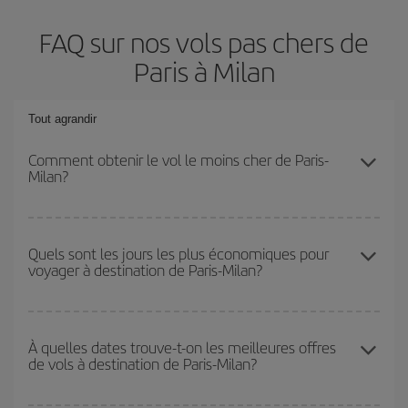
FAQ sur nos vols pas chers de
Paris à Milan
Tout agrandir
Comment obtenir le vol le moins cher de Paris-
Milan?
Économisez sur votre billet d'avion de Paris-Milan-dest et
bénéficiez du tarif le plus bas en évitant les hautes saisons, en
Quels sont les jours les plus économiques pour
voyager à destination de Paris-Milan?
achetant à l'avance et en restant flexible sur les dates et les
horaires de votre aller-retour.
Pour découvrir quels jours bénéficient des tarifs les plus bas, il
vous suffit de lancer une recherche dans notre
moteur de
À quelles dates trouve-t-on les meilleures offres
de vols à destination de Paris-Milan?
recherche de vols économiques
. Dites-nous d'où vous partez,
où vous voulez aller et à quelles dates vous aviez prévu de
voyager. Nous afficherons les vols les plus économiques, non