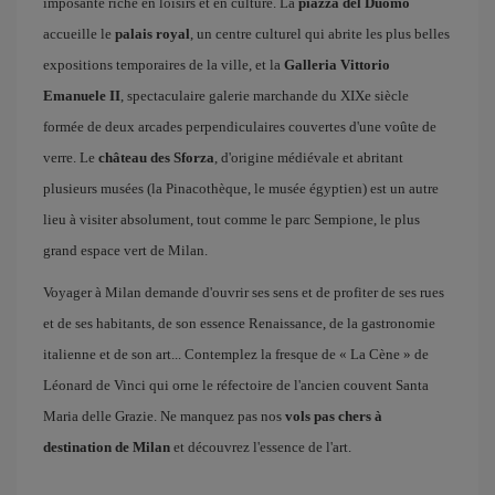
imposante riche en loisirs et en culture. La
piazza del Duomo
accueille le
palais royal
, un centre culturel qui abrite les plus belles
expositions temporaires de la ville, et la
Galleria Vittorio
Emanuele II
, spectaculaire galerie marchande du XIXe siècle
formée de deux arcades perpendiculaires couvertes d'une voûte de
verre. Le
château des Sforza
, d'origine médiévale et abritant
plusieurs musées (la Pinacothèque, le musée égyptien) est un autre
lieu à visiter absolument, tout comme le parc Sempione, le plus
grand espace vert de Milan.
Voyager à Milan demande d'ouvrir ses sens et de profiter de ses rues
et de ses habitants, de son essence Renaissance, de la gastronomie
italienne et de son art... Contemplez la fresque de « La Cène » de
Léonard de Vinci qui orne le réfectoire de l'ancien couvent Santa
Maria delle Grazie. Ne manquez pas nos
vols pas chers à
destination de Milan
et découvrez l'essence de l'art.