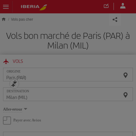
Skip to main content
Vols pas cher
Vols bon marché de Paris (PAR) à
Milan (MIL)
VOLS
ORIGINE
DESTINATION
Sélectionnez
Aller-retour
une
option
Payer avec Avios