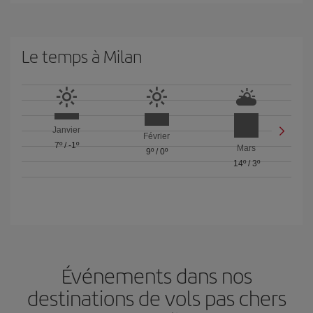
Le temps à Milan
Janvier
Février
7º
/
-1º
Mars
9º
/
0º
14º
/
3º
Événements dans nos
destinations de vols pas chers