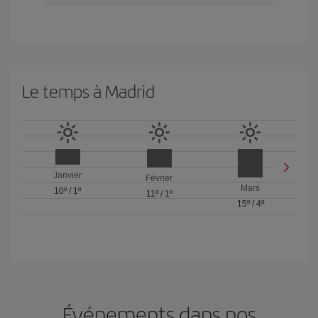
Le temps à Madrid
Janvier
Février
Mars
10º
/
1º
11º
/
1º
15º
/
4º
Événements dans nos