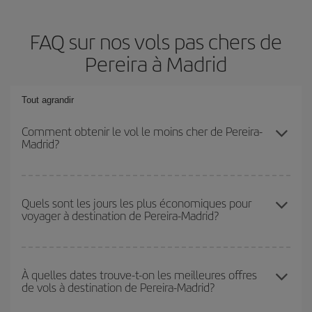
FAQ sur nos vols pas chers de
Pereira à Madrid
Tout agrandir
Comment obtenir le vol le moins cher de Pereira-
Madrid?
Économisez sur votre billet d'avion de Pereira-Madrid-dest et
bénéficiez du tarif le plus bas en évitant les hautes saisons, en
Quels sont les jours les plus économiques pour
voyager à destination de Pereira-Madrid?
achetant à l'avance et en restant flexible sur les dates et les
horaires de votre aller-retour.
Pour découvrir quels jours bénéficient des tarifs les plus bas, il
vous suffit de lancer une recherche dans notre
moteur de
À quelles dates trouve-t-on les meilleures offres
de vols à destination de Pereira-Madrid?
recherche de vols économiques
. Dites-nous d'où vous partez,
où vous voulez aller et à quelles dates vous aviez prévu de