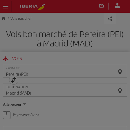
Skip to main content
Vols pas cher
Vols bon marché de Pereira (PEI)
à Madrid (MAD)
VOLS
ORIGINE
DESTINATION
Sélectionnez
Aller-retour
une
option
Payer avec Avios