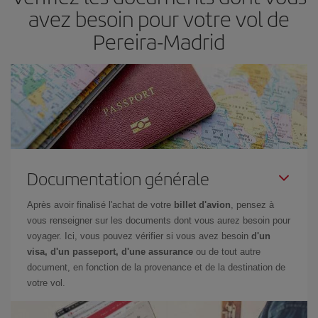
restant flexible sur les dates et les horaires de vol lors de votre
avez besoin pour votre vol de
recherche, vous pourrez
choisir le prix le plus économique.
Pereira-Madrid
Documentation générale
Après avoir finalisé l'achat de votre
billet d'avion
, pensez à
vous renseigner sur les documents dont vous aurez besoin pour
voyager. Ici, vous pouvez vérifier si vous avez besoin
d'un
visa, d'un passeport, d'une assurance
ou de tout autre
document, en fonction de la provenance et de la destination de
votre vol.