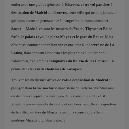
entier avec une grande générosité.
Réservez votre vol pas cher à
destination de Madrid
et découvrez cette ville qui ne dort jamais et
qui vous invite en permanence à manger, boire, vous amuser et
danser… Madrid, ce sont les
musées du Prado, Thyssen et Reina
Sofía, le palais royal, la plaza Mayor et le parc du Retiro
. Mais
c'est aussi commander un bon vin et une tapa à une
terrasse de La
Latina
, flâner devant les vitrines les plus chics du quartier de
Salamanca, explorer les
antiquaires du Barrio de las Letras
ou se
perdre dans les
ruelles bohèmes de Lavapiés
.
Trouvez les meilleures
offres de vols à destination de Madrid
et
plongez dans la vie nocturne madrilène
de l'alternative Malasaña
ou de Chueca, épicentre européen de la communauté LGTBI.
Aventurez-vous au-delà du centre et explorez les différents quartiers
de la ville, les rives du Manzanares ou la scène culturelle du
moderne Matadero… Vous venez ?