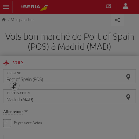
Skip to main content
Vols pas cher
Vols bon marché de Port of Spain
(POS) à Madrid (MAD)
VOLS
ORIGINE
DESTINATION
Sélectionnez
Aller-retour
une
option
Payer avec Avios