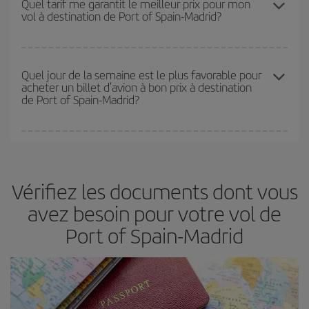
Quel tarif me garantit le meilleur prix pour mon
vol à destination de Port of Spain-Madrid?
disponibilité ou de l'épuisement des tarifs les plus économiques
(touristiques). Par conséquent, réserver à l'avance est
fondamental
pour trouver des
vols pas chers
.
Iberia propose plusieurs tarifs, afin de vous garantir le meilleur prix
en fonction de vos besoins. Avec le tarif Basic, vous êtes certain
Quel jour de la semaine est le plus favorable pour
acheter un billet d'avion à bon prix à destination
d'acheter le vol le moins cher.
de Port of Spain-Madrid?
Vous pouvez trouver des vols économiques tous les jours de la
semaine. Les clés pour trouver les meilleurs prix sont
d'anticiper
et d'être flexible.
En règle générale,
plus tôt
vous réservez vos
Vérifiez les documents dont vous
billets, plus vous bénéficiez de prix économiques. De plus, en
restant flexible sur les dates et les horaires de vol lors de votre
avez besoin pour votre vol de
recherche, vous pourrez
choisir le prix le plus économique.
Port of Spain-Madrid