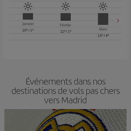
Janvier
Février
Mars
10º
/
1º
11º
/
1º
15º
/
4º
Événements dans nos
destinations de vols pas chers
vers Madrid