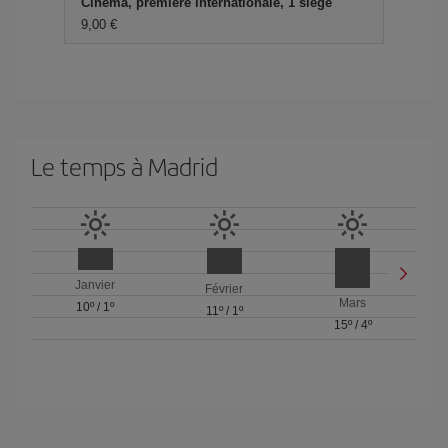
Cinéma, première internationale, 1 siège
9,00 €
Le temps à Madrid
Janvier
Février
Mars
10º
/
1º
11º
/
1º
15º
/
4º