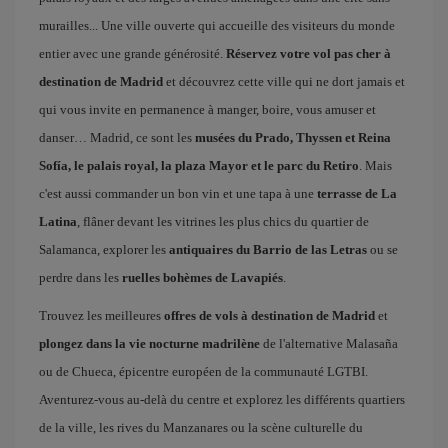
murailles... Une ville ouverte qui accueille des visiteurs du monde
entier avec une grande générosité.
Réservez votre vol pas cher à
destination de Madrid
et découvrez cette ville qui ne dort jamais et
qui vous invite en permanence à manger, boire, vous amuser et
danser… Madrid, ce sont les
musées du Prado, Thyssen et Reina
Sofía, le palais royal, la plaza Mayor et le parc du Retiro
. Mais
c'est aussi commander un bon vin et une tapa à une
terrasse de La
Latina
, flâner devant les vitrines les plus chics du quartier de
Salamanca, explorer les
antiquaires du Barrio de las Letras
ou se
perdre dans les
ruelles bohèmes de Lavapiés
.
Trouvez les meilleures
offres de vols à destination de Madrid
et
plongez dans la vie nocturne madrilène
de l'alternative Malasaña
ou de Chueca, épicentre européen de la communauté LGTBI.
Aventurez-vous au-delà du centre et explorez les différents quartiers
de la ville, les rives du Manzanares ou la scène culturelle du