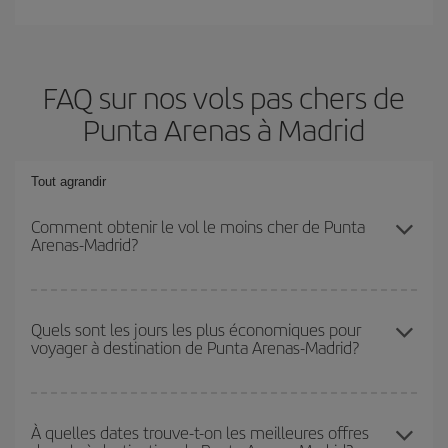
FAQ sur nos vols pas chers de
Punta Arenas à Madrid
Tout agrandir
Comment obtenir le vol le moins cher de Punta
Arenas-Madrid?
Économisez sur votre billet d'avion de Punta Arenas-Madrid-dest
et bénéficiez du tarif le plus bas en évitant les hautes saisons, en
Quels sont les jours les plus économiques pour
voyager à destination de Punta Arenas-Madrid?
achetant à l'avance et en restant flexible sur les dates et les
horaires de votre aller-retour.
Pour découvrir quels jours bénéficient des tarifs les plus bas, il
vous suffit de lancer une recherche dans notre
moteur de
À quelles dates trouve-t-on les meilleures offres
recherche de vols économiques
. Dites-nous d'où vous partez,