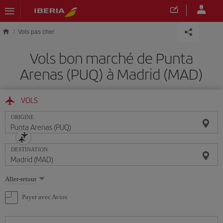
Skip to main content
Vols pas cher
Vols bon marché de Punta
Arenas (PUQ) à Madrid (MAD)
VOLS
ORIGINE
DESTINATION
Sélectionnez
Aller-retour
une
option
Payer avec Avios