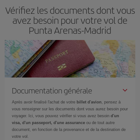
Vérifiez les documents dont vous
billets, plus vous bénéficiez de prix économiques. De plus, en
restant flexible sur les dates et les horaires de vol lors de votre
avez besoin pour votre vol de
recherche, vous pourrez
choisir le prix le plus économique.
Punta Arenas-Madrid
Documentation générale
Après avoir finalisé l'achat de votre
billet d'avion
, pensez à
vous renseigner sur les documents dont vous aurez besoin pour
voyager. Ici, vous pouvez vérifier si vous avez besoin
d'un
visa, d'un passeport, d'une assurance
ou de tout autre
document, en fonction de la provenance et de la destination de
votre vol.