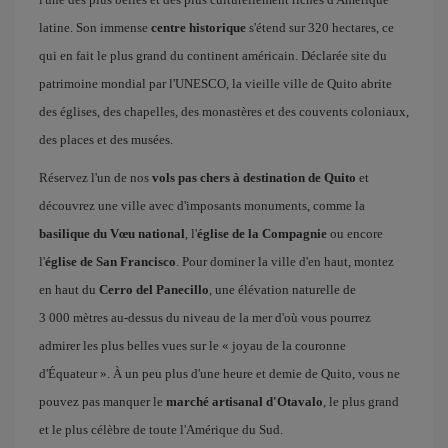
latine. Son immense
centre historique
s'étend sur 320 hectares, ce
qui en fait le plus grand du continent américain. Déclarée site du
patrimoine mondial par l'UNESCO, la vieille ville de Quito abrite
des églises, des chapelles, des monastères et des couvents coloniaux,
des places et des musées.
Réservez l'un de nos
vols pas chers à destination de Quito
et
découvrez une ville avec d'imposants monuments, comme la
basilique du Vœu national
, l'
église de la Compagnie
ou encore
l'
église de San Francisco
. Pour dominer la ville d'en haut, montez
en haut du
Cerro del Panecillo
, une élévation naturelle de
3 000 mètres au-dessus du niveau de la mer d'où vous pourrez
admirer les plus belles vues sur le « joyau de la couronne
d'Équateur ». À un peu plus d'une heure et demie de Quito, vous ne
pouvez pas manquer le
marché artisanal d'Otavalo
, le plus grand
et le plus célèbre de toute l'Amérique du Sud.