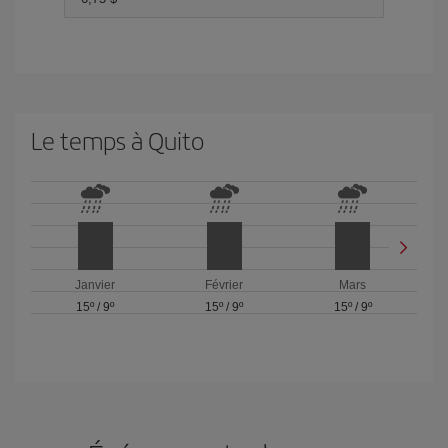
Le temps à Quito
Janvier
Février
Mars
15º
/
9º
15º
/
9º
15º
/
9º