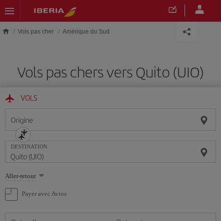
Skip to main content
Vols pas cher
Amérique du Sud
Vols pas chers vers Quito (UIO)
VOLS
Origine
DESTINATION
Sélectionnez
Aller-retour
une
option
Payer avec Avios