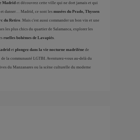
de Madrid
et découvrez cette ville qui ne dort jamais et qui
 et danser… Madrid, ce sont les
musées du Prado, Thyssen
rc du Retiro
. Mais c'est aussi commander un bon vin et une
ines les plus chics du quartier de Salamanca, explorer les
es
ruelles bohèmes de Lavapiés
.
Madrid
et
plongez dans la vie nocturne madrilène
de
en de la communauté LGTBI. Aventurez-vous au-delà du
es rives du Manzanares ou la scène culturelle du moderne