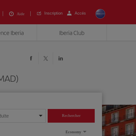
Inscription
Accés
Aide
ence Iberia
Iberia Club
(MAD)
dulte
Rechercher
r/mois/année
Economy