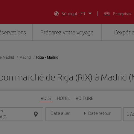
Sénégal - FR
Entreprises
éservations
Préparez votre voyage
L’expéri
e Madrid
Madrid
Riga - Madrid
 bon marché de Riga (RIX) à Madrid 
VOLS
HÔTEL
VOITURE
ON
Date aller
Date retour
1
A
Entrez la date au format jour/mois/année
Entrez la date au format jou