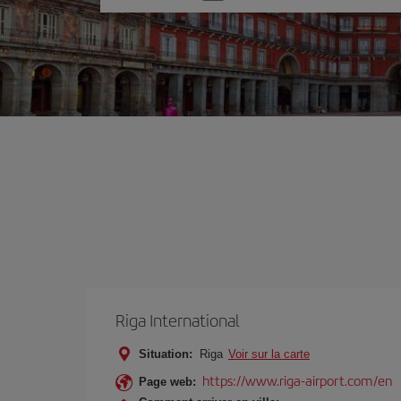
une
option
Riga International
Situation:
Riga
Voir sur la carte
https://www.riga-airport.com/en
Page web: