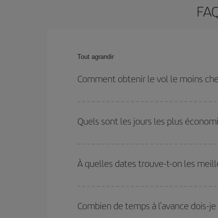
FAQ
Tout agrandir
Comment obtenir le vol le moins che
Économisez sur votre billet d'avion de Riga-Madrid-
et les horaires de votre aller-retour.
Quels sont les jours les plus économ
Pour découvrir quels jours bénéficient des tarifs 
vous partez, où vous voulez aller et à quelles d
À quelles dates trouve-t-on les meill
mais également pour les jours proches
, à l'al
nous vous proposons chaque jour : certains
horai
Vous pouvez obtenir les vols les plus économiq
et des vacances scolaires sont en haute saison.
Combien de temps à l'avance dois-je 
pourrez bénéficier des meilleurs prix.