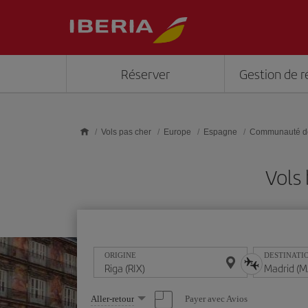
Skip to main content
Réserver
Gestion de r
Vols pas cher
Europe
Espagne
Communauté d
Vols
ORIGINE
DESTINATI
Sélectionnez
Payer avec Avios
Aller-retour