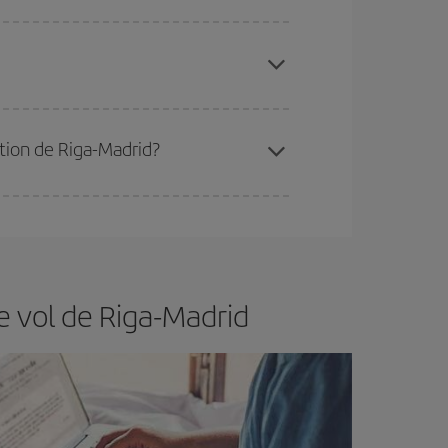
 disponibilité ou de l'épuisement des tarifs les
ertain d'acheter le vol le moins cher.
ation de Riga-Madrid?
er et d'être flexible.
En règle générale,
plus tôt
de vol lors de votre recherche, vous pourrez
e vol de Riga-Madrid