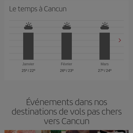
Le temps à Cancun
Janvier
Février
Mars
25º
/
22º
26º
/
23º
27º
/
24º
Événements dans nos
destinations de vols pas chers
vers Cancun