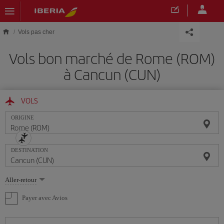
Skip to main content
Vols pas cher
Vols bon marché de Rome (ROM)
à Cancun (CUN)
VOLS
ORIGINE
DESTINATION
Sélectionnez
Aller-retour
une
option
Payer avec Avios