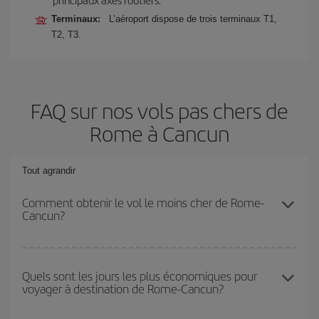
Terminaux:
L’aéroport dispose de trois terminaux T1,
T2, T3.
FAQ sur nos vols pas chers de
Rome à Cancun
Tout agrandir
Comment obtenir le vol le moins cher de Rome-
Cancun?
Économisez sur votre billet d'avion de Rome-Cancun-dest et
bénéficiez du tarif le plus bas en évitant les hautes saisons, en
Quels sont les jours les plus économiques pour
voyager à destination de Rome-Cancun?
achetant à l'avance et en restant flexible sur les dates et les
horaires de votre aller-retour.