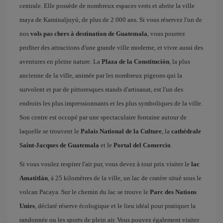
centrale. Elle possède de nombreux espaces verts et abrite la ville
maya de Kaminaljuyú, de plus de 2 000 ans. Si vous réservez l'un de
nos
vols pas chers à destination de Guatemala
, vous pourrez
profiter des attractions d'une grande ville moderne, et vivre aussi des
aventures en pleine nature. La
Plaza de la Constitución
, la plus
ancienne de la ville, animée par les nombreux pigeons qui la
survolent et par de pittoresques stands d'artisanat, est l'un des
endroits les plus impressionnants et les plus symboliques de la ville.
Son centre est occupé par une spectaculaire fontaine autour de
laquelle se trouvent le
Palais National de la Culture
, la
cathédrale
Saint-Jacques de Guatemala
et le
Portal del Comercio
.
Si vous voulez respirer l'air pur, vous devez à tout prix visiter le
lac
Amatitlán
, à 25 kilomètres de la ville, un lac de cratère situé sous le
volcan Pacaya. Sur le chemin du lac se trouve le
Parc des Nations
Unies
, déclaré réserve écologique et le lieu idéal pour pratiquer la
randonnée ou les sports de plein air. Vous pouvez également visiter