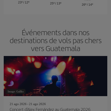
23º
/
12º
25º
/
13º
26º
/
14º
Événements dans nos
destinations de vols pas chers
vers Guatemala
Image: Gallks
21 ago 2026 - 21 ago 2026
Concert d'Alex Fernández au Guatemala 2026