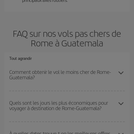
FAQ sur nos vols pas chers de
Rome à Guatemala
Tout agrandir
Comment obtenir le vol le moins cher de Rome-
Guatemala?
Économisez sur votre billet d'avion de Rome-Guatemala-dest et
bénéficiez du tarif le plus bas en évitant les hautes saisons, en
Quels sont les jours les plus économiques pour
voyager à destination de Rome-Guatemala?
achetant à l'avance et en restant flexible sur les dates et les
horaires de votre aller-retour.
Pour découvrir quels jours bénéficient des tarifs les plus bas, il
vous suffit de lancer une recherche dans notre
moteur de
À quelles dates trouve-t-on les meilleures offres