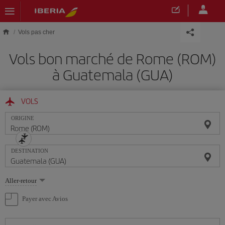
Skip to main content
Vols pas cher
Vols bon marché de Rome (ROM)
à Guatemala (GUA)
VOLS
ORIGINE
DESTINATION
Sélectionnez
Aller-retour
une
option
Payer avec Avios