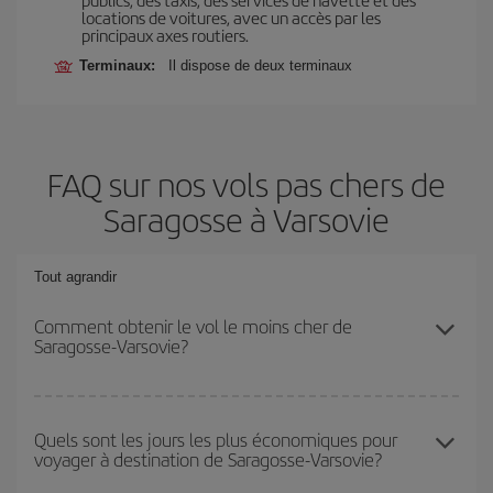
locations de voitures, avec un accès par les
principaux axes routiers.
Terminaux:
Il dispose de deux terminaux
FAQ sur nos vols pas chers de
Saragosse à Varsovie
Tout agrandir
Comment obtenir le vol le moins cher de
Saragosse-Varsovie?
Économisez sur votre billet d'avion de Saragosse-Varsovie-dest et
bénéficiez du tarif le plus bas en évitant les hautes saisons, en
Quels sont les jours les plus économiques pour
voyager à destination de Saragosse-Varsovie?
achetant à l'avance et en restant flexible sur les dates et les
horaires de votre aller-retour.