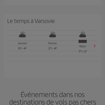
Le temps à Varsovie
Janvier
Février
Mars
0º
/
-4º
2º
/
-4º
7º
/
-1º
Événements dans nos
destinations de vols pas chers