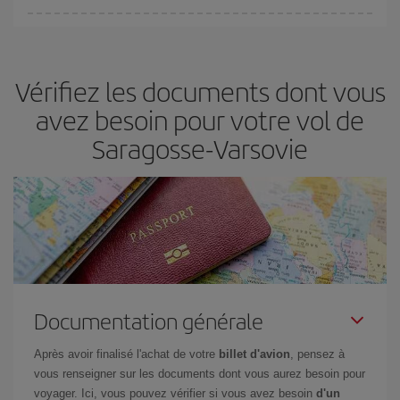
fondamental
pour trouver des
vols pas chers
.
Iberia propose plusieurs tarifs, afin de vous garantir le meilleur prix
en fonction de vos besoins. Avec le tarif Basic, vous êtes certain
d'acheter le vol le moins cher.
Vérifiez les documents dont vous
avez besoin pour votre vol de
Saragosse-Varsovie
Documentation générale
Après avoir finalisé l'achat de votre
billet d'avion
, pensez à
vous renseigner sur les documents dont vous aurez besoin pour
voyager. Ici, vous pouvez vérifier si vous avez besoin
d'un