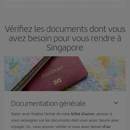
fondamental
pour trouver des
vols pas chers
.
Iberia propose plusieurs tarifs, afin de vous garantir le meilleur prix
en fonction de vos besoins. Avec le tarif Basic, vous êtes certain
d'acheter le vol le moins cher.
Vérifiez les documents dont vous
avez besoin pour vous rendre à
Singapore
Documentation générale
Après avoir finalisé l'achat de votre
billet d'avion
, pensez à
vous renseigner sur les documents dont vous aurez besoin pour
voyager. Ici, vous pouvez vérifier si vous avez besoin
d'un