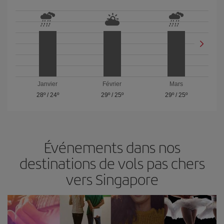
Janvier
Février
Mars
28º
/
24º
29º
/
25º
29º
/
25º
Événements dans nos
destinations de vols pas chers
vers Singapore