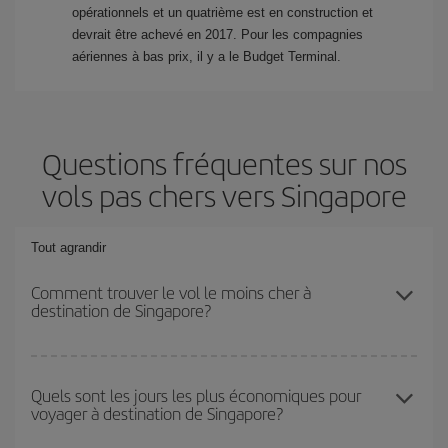
opérationnels et un quatrième est en construction et
devrait être achevé en 2017. Pour les compagnies
aériennes à bas prix, il y a le Budget Terminal.
Questions fréquentes sur nos
vols pas chers vers Singapore
Tout agrandir
Comment trouver le vol le moins cher à
destination de Singapore?
Économisez sur votre billet d'avion et bénéficiez du tarif le plus
bas en évitant les hautes saisons, en achetant à l'avance et en
Quels sont les jours les plus économiques pour
voyager à destination de Singapore?
restant flexible sur les dates et les horaires de votre aller-retour. Si
vous n'avez pas d'idée de destination précise pour votre voyage,