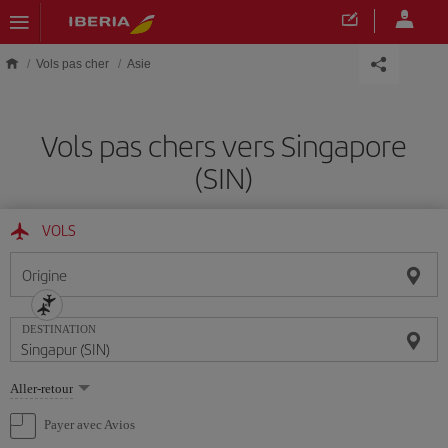
Skip to main content
Vols pas cher
Asie
Vols pas chers vers Singapore
(SIN)
VOLS
Origine
DESTINATION
Sélectionnez
Aller-retour
une
option
Payer avec Avios