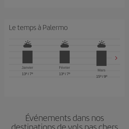
Le temps à Palermo
Janvier
Février
Mars
13º
/
7º
13º
/
7º
15º
/
9º
Événements dans nos
destinations de vols pas chers