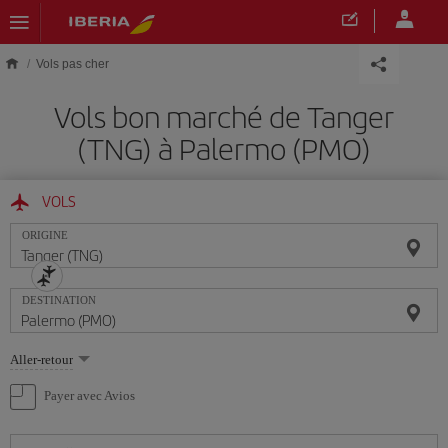
Skip to main content
Vols pas cher
Vols bon marché de Tanger
(TNG) à Palermo (PMO)
VOLS
ORIGINE
DESTINATION
Sélectionnez
Aller-retour
une
option
Payer avec Avios