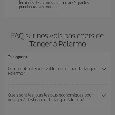
locations de voitures, avec un accès par les
principaux axes routiers.
FAQ sur nos vols pas chers de
Tanger à Palermo
Tout agrandir
Comment obtenir le vol le moins cher de Tanger-
Palermo?
Économisez sur votre billet d'avion de Tanger-Palermo-dest et
bénéficiez du tarif le plus bas en évitant les hautes saisons, en
Quels sont les jours les plus économiques pour
voyager à destination de Tanger-Palermo?
achetant à l'avance et en restant flexible sur les dates et les
horaires de votre aller-retour.
Pour découvrir quels jours bénéficient des tarifs les plus bas, il