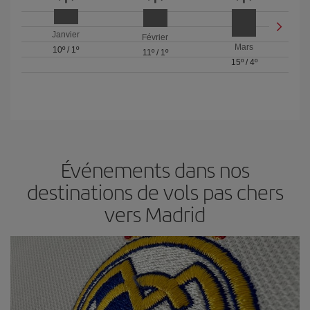
Janvier
Février
Mars
10º
/
1º
11º
/
1º
15º
/
4º
Événements dans nos
destinations de vols pas chers
vers Madrid