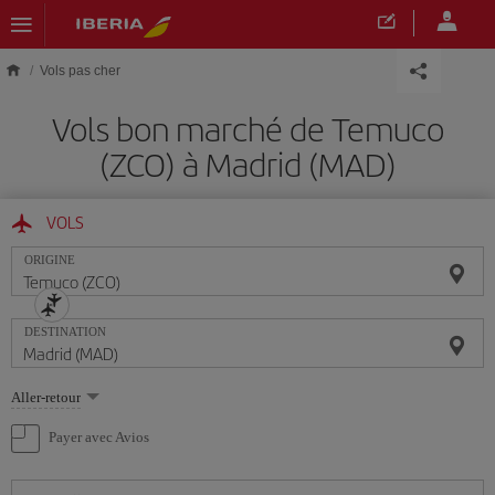
Skip to main content
Vols pas cher
Vols bon marché de Temuco
(ZCO) à Madrid (MAD)
VOLS
ORIGINE
DESTINATION
Sélectionnez
Aller-retour
une
option
Payer avec Avios