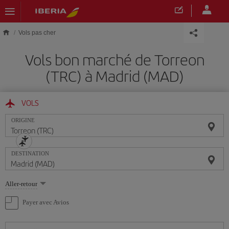
Skip to main content
Vols pas cher
Vols bon marché de Torreon
(TRC) à Madrid (MAD)
VOLS
ORIGINE
DESTINATION
Sélectionnez
Aller-retour
une
option
Payer avec Avios