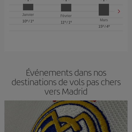
Janvier
Février
Mars
10º
/
1º
11º
/
1º
15º
/
4º
Événements dans nos
destinations de vols pas chers
vers Madrid