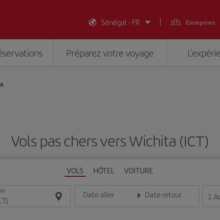
Sénégal - FR
Entreprises
éservations
Préparez votre voyage
L’expéri
ta
Vols pas chers vers Wichita (ICT)
VOLS
HÔTEL
VOITURE
ON
Date aller
Date retour
1
A
Entrez la date au format jour/mois/année
Entrez la date au format jou