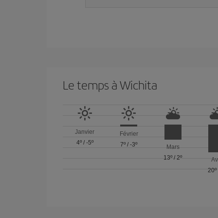
Le temps à Wichita
Janvier
Février
4º
/
-5º
7º
/
-3º
Mars
13º
/
2º
Av
20º