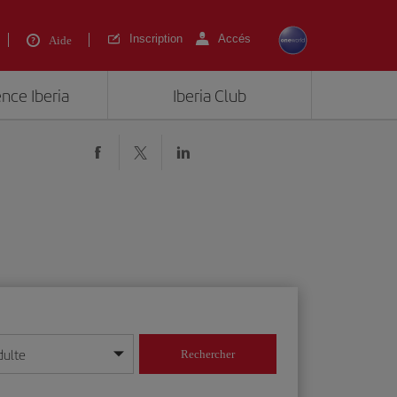
Inscription
Accés
Aide
ence Iberia
Iberia Club
dulte
Rechercher
r/mois/année