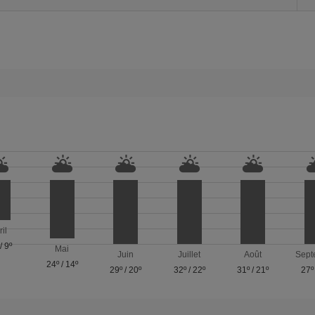
ril
/
9º
Mai
Juin
Juillet
Août
Sept
24º
/
14º
29º
/
20º
32º
/
22º
31º
/
21º
27º