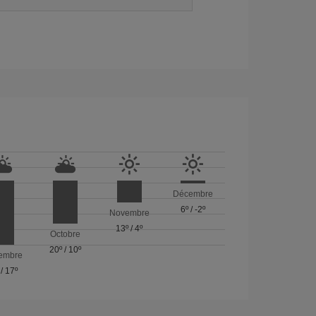
Décembre
6º
/
-2º
Novembre
13º
/
4º
Octobre
20º
/
10º
embre
/
17º