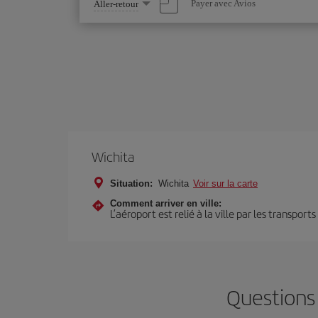
Sélectionnez
Payer avec Avios
Aller-retour
une
option
Wichita
Situation:
Wichita
Voir sur la carte
Comment arriver en ville:
L’aéroport est relié à la ville par les transport
Questions 