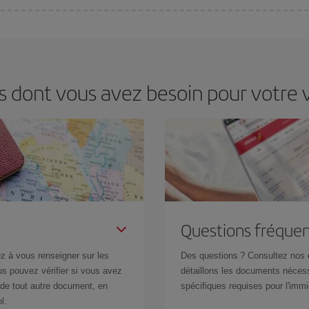
s jours de la semaine. Les clés pour trouver les meilleurs prix sont
d'anticip
 prix économiques. De plus, en restant flexible sur les dates et les horaires 
s dont vous avez besoin pour votre 
Questions fréquen
z à vous renseigner sur les
Des questions ? Consultez nos
s pouvez vérifier si vous avez
détaillons les documents nécess
de tout autre document, en
spécifiques requises pour l'immi
l.