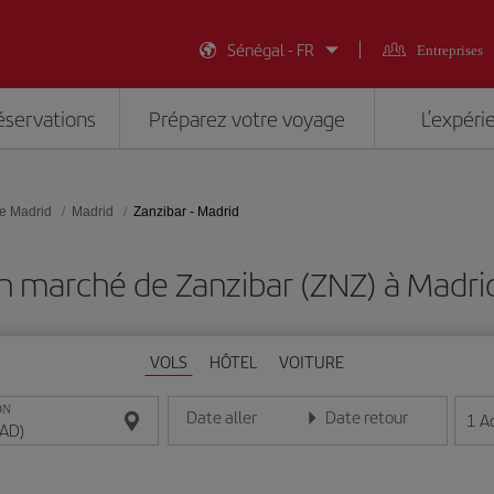
Sénégal - FR
Entreprises
éservations
Préparez votre voyage
L’expéri
e Madrid
Madrid
Zanzibar - Madrid
n marché de Zanzibar (ZNZ) à Madr
VOLS
HÔTEL
VOITURE
ON
Date aller
Date retour
1
A
Entrez la date au format jour/mois/année
Entrez la date au format jou