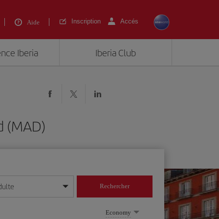
Inscription
Accés
Aide
ence Iberia
Iberia Club
id (MAD)
dulte
Rechercher
r/mois/année
Economy