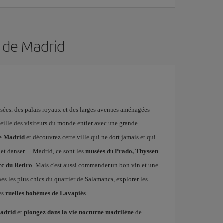
n de Madrid
musées, des palais royaux et des larges avenues aménagées
ueille des visiteurs du monde entier avec une grande
de Madrid
et découvrez cette ville qui ne dort jamais et qui
 et danser… Madrid, ce sont les
musées du Prado, Thyssen
rc du Retiro
. Mais c'est aussi commander un bon vin et une
ines les plus chics du quartier de Salamanca, explorer les
es
ruelles bohèmes de Lavapiés
.
Madrid
et
plongez dans la vie nocturne madrilène
de