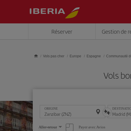
Skip to main content
Réserver
Gestion de r
Vols pas cher
Europe
Espagne
Communauté d
Vols bo
ORIGINE
DESTINATI
Sélectionnez
Payer avec Avios
Aller-retour