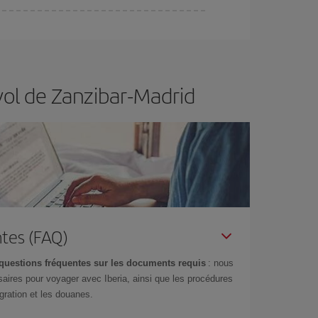
er et d'être flexible.
En règle générale,
plus tôt
de vol lors de votre recherche, vous pourrez
vol de Zanzibar-Madrid
tes (FAQ)
questions fréquentes sur les documents requis
: nous
aires pour voyager avec Iberia, ainsi que les procédures
gration et les douanes.