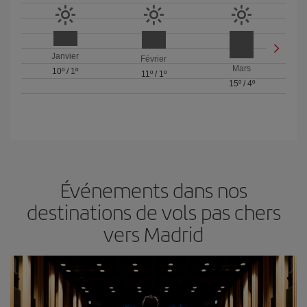
Janvier
Février
Mars
10º
/
1º
11º
/
1º
15º
/
4º
Événements dans nos
destinations de vols pas chers
vers Madrid