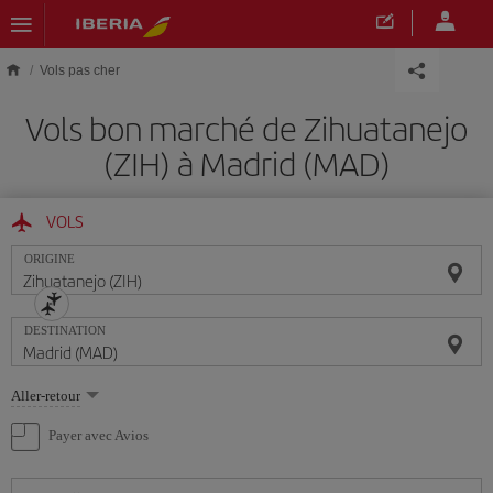
Skip to main content
Vols pas cher
Vols bon marché de Zihuatanejo
(ZIH) à Madrid (MAD)
VOLS
ORIGINE
DESTINATION
Sélectionnez
Aller-retour
une
option
Payer avec Avios