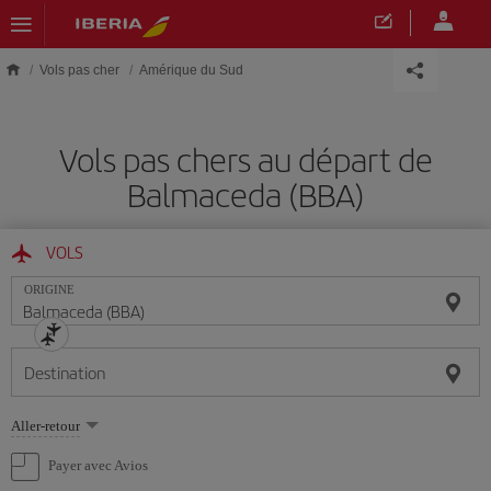
Skip to main content
Vols pas cher
Amérique du Sud
Vols pas chers au départ de
Balmaceda (BBA)
VOLS
ORIGINE
Destination
Sélectionnez
Aller-retour
une
option
Payer avec Avios