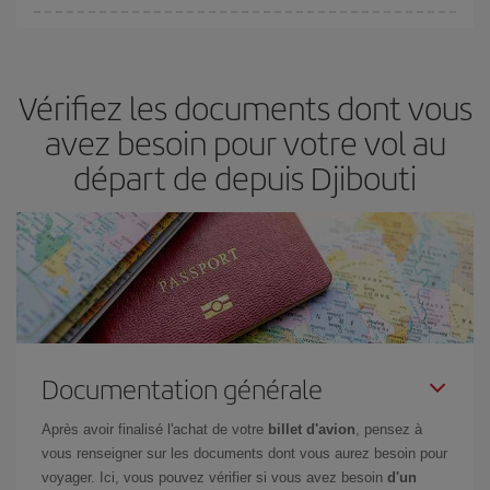
fondamental
pour trouver des
vols pas chers
.
Iberia propose plusieurs tarifs, afin de vous garantir le meilleur prix
en fonction de vos besoins. Avec le tarif Basic, vous êtes certain
d'acheter le vol le moins cher.
Vérifiez les documents dont vous
avez besoin pour votre vol au
départ de depuis Djibouti
Documentation générale
Après avoir finalisé l'achat de votre
billet d'avion
, pensez à
vous renseigner sur les documents dont vous aurez besoin pour
voyager. Ici, vous pouvez vérifier si vous avez besoin
d'un