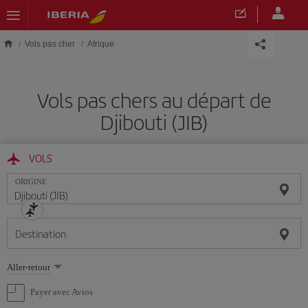
Skip to main content
Vols pas cher
Afrique
Vols pas chers au départ de
Djibouti (JIB)
VOLS
ORIGINE
Destination
Sélectionnez
Aller-retour
une
option
Payer avec Avios