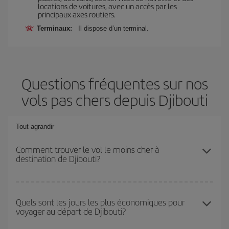
locations de voitures, avec un accès par les
principaux axes routiers.
Terminaux:
Il dispose d’un terminal.
Questions fréquentes sur nos
vols pas chers depuis Djibouti
Tout agrandir
Comment trouver le vol le moins cher à
destination de Djibouti?
Économisez sur votre billet d'avion et bénéficiez du tarif le plus
bas en évitant les hautes saisons, en achetant à l'avance et en
Quels sont les jours les plus économiques pour
voyager au départ de Djibouti?
restant flexible sur les dates et les horaires de votre aller-retour. Si
vous n'avez pas d'idée de destination précise pour votre voyage,