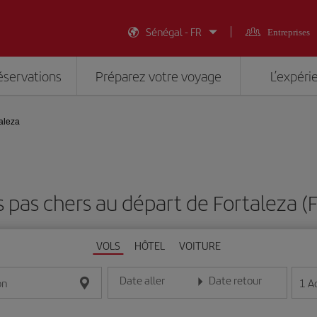
Sénégal - FR
Entreprises
éservations
Préparez votre voyage
L’expéri
aleza
s pas chers au départ de Fortaleza (
VOLS
HÔTEL
VOITURE
Date aller
Date retour
1
A
on
Entrez la date au format jour/mois/année
Entrez la date au format jou