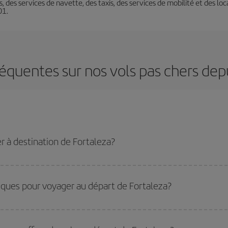
ins, des services de navette, des taxis, des services de mobilité et des l
01.
équentes sur nos vols pas chers dep
r à destination de Fortaleza?
u tarif le plus bas en évitant les hautes saisons, en achetant à l'avance et en 
stination précise pour votre voyage, jetez un coup œil à nos offres et laissez-
iques pour voyager au départ de Fortaleza?
les plus bas, il vous suffit de lancer une recherche dans notre
moteur de rech
ates vous aviez prévu de voyager. Nous afficherons les vols les plus économ