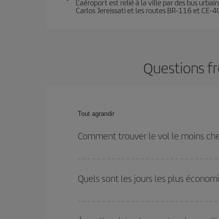
L’aéroport est relié à la ville par des bus urba
Carlos Jereissati et les routes BR-116 et CE-4
Questions fr
Tout agrandir
Comment trouver le vol le moins che
Économisez sur votre billet d'avion et bénéficiez d
votre aller-retour. Si vous n'avez pas d'idée de de
Quels sont les jours les plus économ
plus économique.
Pour découvrir quels jours bénéficient des tarifs 
vous partez, où vous voulez aller et à quelles d