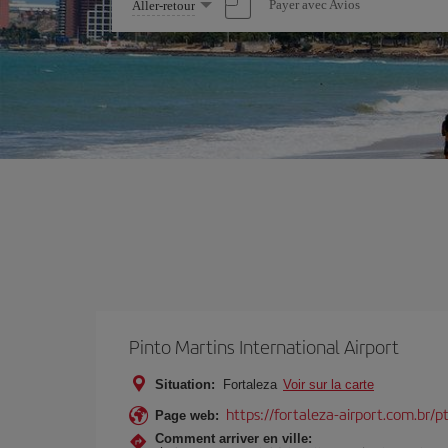
Sélectionnez
Payer avec Avios
Aller-retour
une
option
Pinto Martins International Airport
Situation:
Fortaleza
Voir sur la carte
https://fortaleza-airport.com.br/p
Page web:
Comment arriver en ville: