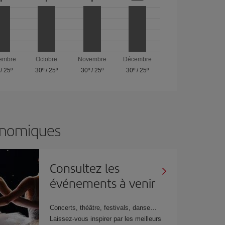
embre
Octobre
Novembre
Décembre
/
25º
30º
/
25º
30º
/
25º
30º
/
25º
onomiques
Consultez les
événements à venir
Concerts, théâtre, festivals, danse…
Laissez-vous inspirer par les meilleurs