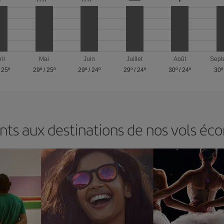
ril
Mai
Juin
Juillet
Août
Sept
/
25º
29º
/
25º
29º
/
24º
29º
/
24º
30º
/
24º
30º
ts aux destinations de nos vols éc