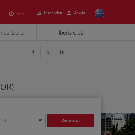
Inscription
Accés
Aide
ence Iberia
Iberia Club
FOR)
dulte
Rechercher
r/mois/année