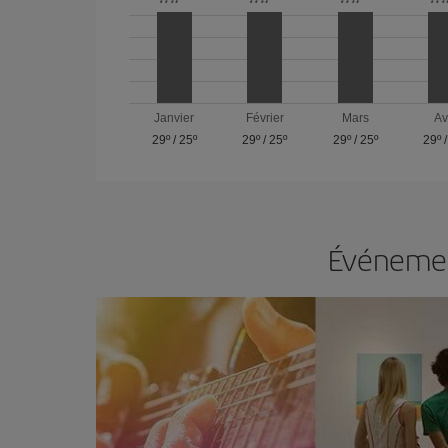
Janvier
Février
Mars
Av
29º
/
25º
29º
/
25º
29º
/
25º
29º
Événemen