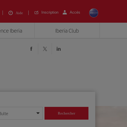
Inscription
Accés
Aide
ence Iberia
Iberia Club
dulte
Rechercher
r/mois/année