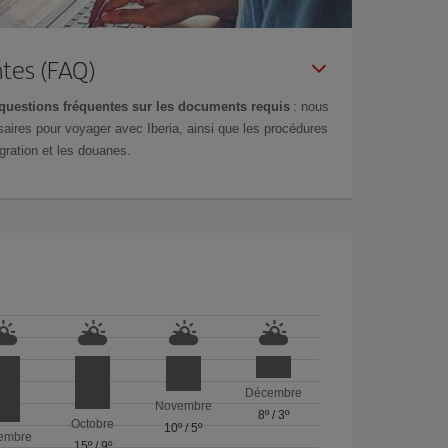
tes (FAQ)
questions fréquentes sur les documents requis
: nous
aires pour voyager avec Iberia, ainsi que les procédures
gration et les douanes.
Décembre
Novembre
8º
/
3º
Octobre
10º
/
5º
embre
15º
/
9º