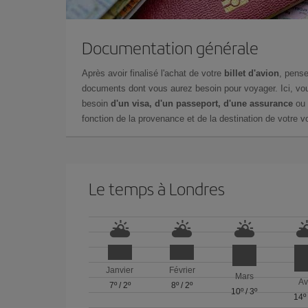
Documentation générale
Après avoir finalisé l'achat de votre
billet d'avion
, pense
documents dont vous aurez besoin pour voyager. Ici, vou
besoin
d'un visa, d'un passeport, d'une assurance
ou 
fonction de la provenance et de la destination de votre vo
Le temps à Londres
Janvier
Février
Mars
Av
7º
/
2º
8º
/
2º
10º
/
3º
14º