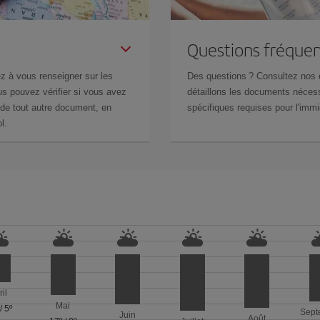
Questions fréquen
z à vous renseigner sur les
Des questions ? Consultez nos
s pouvez vérifier si vous avez
détaillons les documents nécess
de tout autre document, en
spécifiques requises pour l'immi
l.
ril
Mai
/
5º
Sept
Juin
Août