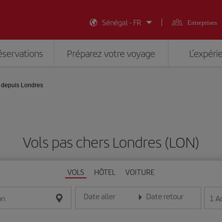
Sénégal - FR
Entreprises
éservations
Préparez votre voyage
L’expéri
depuis Londres
Vols pas chers Londres (LON)
VOLS
HÔTEL
VOITURE
Date aller
Date retour
1
A
on
Entrez la date au format jour/mois/année
Entrez la date au format jou