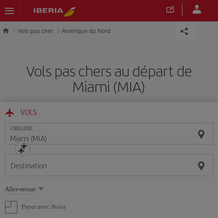
Skip to main content
Vols pas cher
Amérique du Nord
Vols pas chers au départ de
Miami (MIA)
VOLS
ORIGINE
Destination
Sélectionnez
Aller-retour
une
option
Payer avec Avios