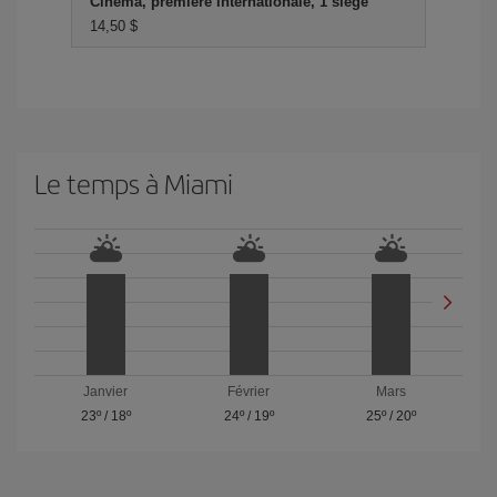
Cinéma, première internationale, 1 siège
14,50 $
Le temps à Miami
Janvier
Février
Mars
23º
/
18º
24º
/
19º
25º
/
20º