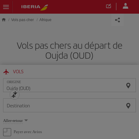
Skip to main content
Vols pas cher
Afrique
Vols pas chers au départ de
Oujda (OUD)
VOLS
ORIGINE
Destination
Sélectionnez
Aller-retour
une
option
Payer avec Avios