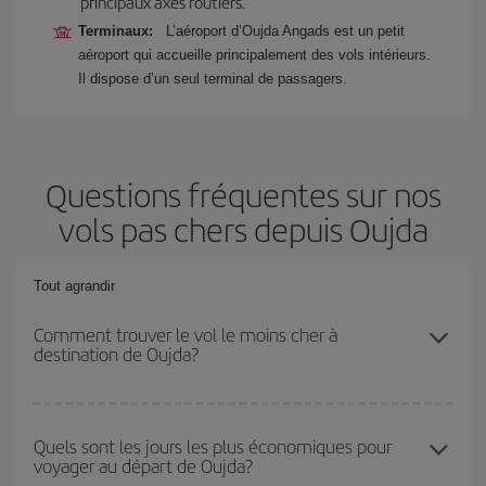
principaux axes routiers.
Terminaux:
L’aéroport d’Oujda Angads est un petit
aéroport qui accueille principalement des vols intérieurs.
Il dispose d’un seul terminal de passagers.
Questions fréquentes sur nos
vols pas chers depuis Oujda
Tout agrandir
Comment trouver le vol le moins cher à
destination de Oujda?
Économisez sur votre billet d'avion et bénéficiez du tarif le plus
bas en évitant les hautes saisons, en achetant à l'avance et en
Quels sont les jours les plus économiques pour
voyager au départ de Oujda?
restant flexible sur les dates et les horaires de votre aller-retour. Si
vous n'avez pas d'idée de destination précise pour votre voyage,