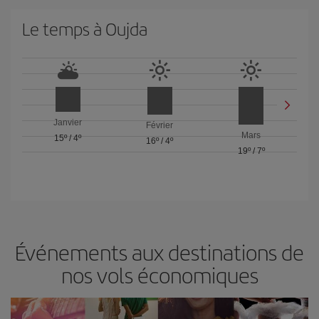
Le temps à Oujda
Janvier
Février
Mars
15º
/
4º
16º
/
4º
19º
/
7º
Événements aux destinations de
nos vols économiques