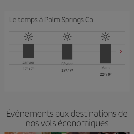
Le temps à Palm Springs Ca
Janvier
Février
Mars
17º
/
7º
18º
/
7º
22º
/
9º
Événements aux destinations de
nos vols économiques