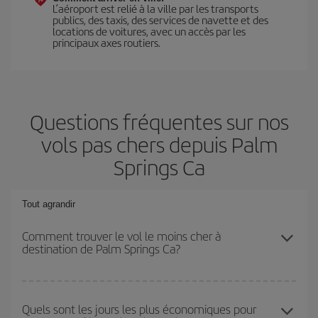
L’aéroport est relié à la ville par les transports
publics, des taxis, des services de navette et des
locations de voitures, avec un accès par les
principaux axes routiers.
Questions fréquentes sur nos
vols pas chers depuis Palm
Springs Ca
Tout agrandir
Comment trouver le vol le moins cher à
destination de Palm Springs Ca?
Économisez sur votre billet d'avion et bénéficiez du tarif le plus
bas en évitant les hautes saisons, en achetant à l'avance et en
Quels sont les jours les plus économiques pour