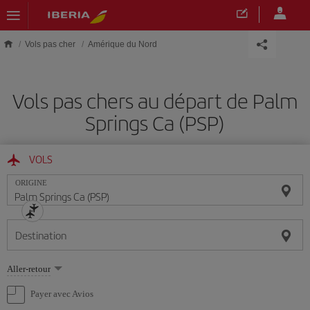
Skip to main content
Vols pas cher
Amérique du Nord
Vols pas chers au départ de Palm
Springs Ca (PSP)
VOLS
ORIGINE
Destination
Sélectionnez
Aller-retour
une
option
Payer avec Avios