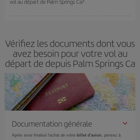
vol au départ de Palm Springs Ca?
disponibilité ou de l'épuisement des tarifs les plus économiques
(touristiques). Par conséquent, réserver à l'avance est
fondamental
pour trouver des
vols pas chers
.
Iberia propose plusieurs tarifs, afin de vous garantir le meilleur prix
en fonction de vos besoins. Avec le tarif Basic, vous êtes certain
d'acheter le vol le moins cher.
Vérifiez les documents dont vous
avez besoin pour votre vol au
départ de depuis Palm Springs Ca
Documentation générale
Après avoir finalisé l'achat de votre
billet d'avion
, pensez à