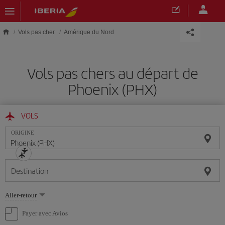
Skip to main content
Vols pas cher
Amérique du Nord
Vols pas chers au départ de
Phoenix (PHX)
VOLS
ORIGINE
Destination
Sélectionnez
Aller-retour
une
option
Payer avec Avios