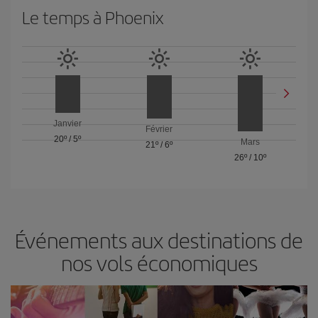
Le temps à Phoenix
Janvier
Février
20º
/
5º
Mars
21º
/
6º
26º
/
10º
Événements aux destinations de
nos vols économiques