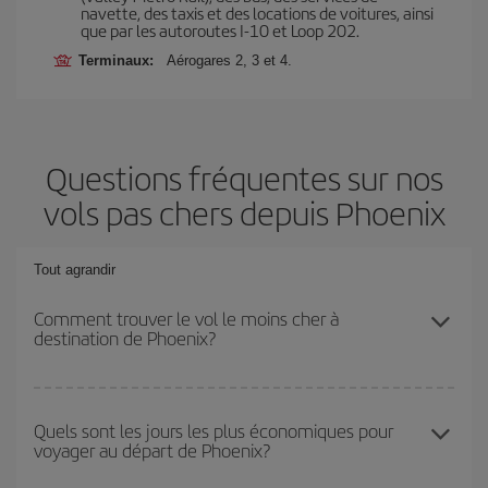
navette, des taxis et des locations de voitures, ainsi
que par les autoroutes I-10 et Loop 202.
Terminaux:
Aérogares 2, 3 et 4.
Questions fréquentes sur nos
vols pas chers depuis Phoenix
Tout agrandir
Comment trouver le vol le moins cher à
destination de Phoenix?
Économisez sur votre billet d'avion et bénéficiez du tarif le plus
bas en évitant les hautes saisons, en achetant à l'avance et en
Quels sont les jours les plus économiques pour
voyager au départ de Phoenix?
restant flexible sur les dates et les horaires de votre aller-retour. Si
vous n'avez pas d'idée de destination précise pour votre voyage,