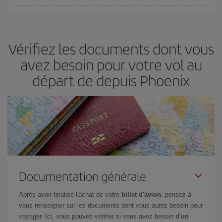
fondamental
pour trouver des
vols pas chers
.
Iberia propose plusieurs tarifs, afin de vous garantir le meilleur prix
en fonction de vos besoins. Avec le tarif Basic, vous êtes certain
d'acheter le vol le moins cher.
Vérifiez les documents dont vous
avez besoin pour votre vol au
départ de depuis Phoenix
Documentation générale
Après avoir finalisé l'achat de votre
billet d'avion
, pensez à
vous renseigner sur les documents dont vous aurez besoin pour
voyager. Ici, vous pouvez vérifier si vous avez besoin
d'un