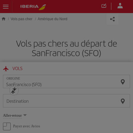
Skip to main content
Vols pas cher
Amérique du Nord
Vols pas chers au départ de
SanFrancisco (SFO)
VOLS
ORIGINE
Destination
Sélectionnez
Aller-retour
une
option
Payer avec Avios