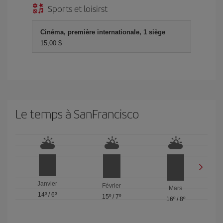
Sports et loisirst
Cinéma, première internationale, 1 siège
15,00 $
Le temps à SanFrancisco
Janvier
Février
Mars
14º
/
6º
15º
/
7º
16º
/
8º