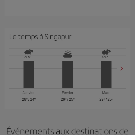
Le temps à Singapur
Janvier
Février
Mars
28º
/
24º
29º
/
25º
29º
/
25º
Événements aux destinations de