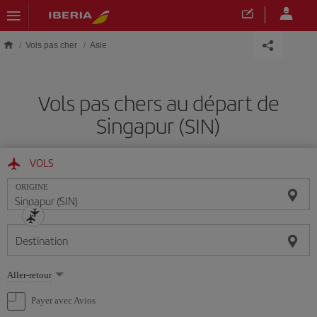
Skip to main content
Vols pas cher
Asie
Vols pas chers au départ de
Singapur (SIN)
VOLS
ORIGINE
Destination
Sélectionnez
Aller-retour
une
option
Payer avec Avios