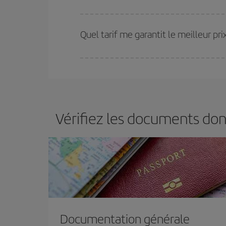
Plus vous réservez tôt
, plus vous trouverez de m
plus économiques (touristiques). Par conséquent,
Quel tarif me garantit le meilleur p
Iberia propose plusieurs tarifs, afin de vous garant
Vérifiez les documents don
Documentation générale