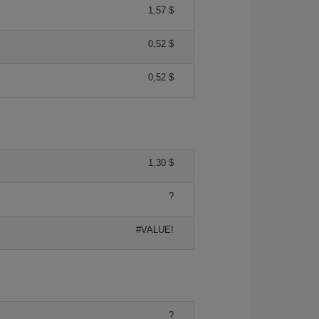
1,57 $
0,52 $
0,52 $
1,30 $
?
#VALUE!
?