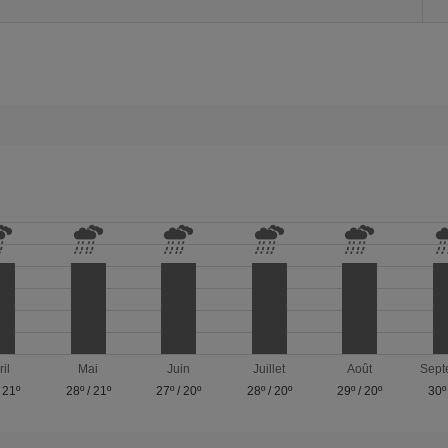
ril
Mai
Juin
Juillet
Août
Sept
/
21º
28º
/
21º
27º
/
20º
28º
/
20º
29º
/
20º
30º