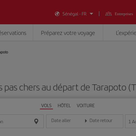
Sénégal - FR
Entreprises
éservations
Préparez votre voyage
L’expéri
apoto
s pas chers au départ de Tarapoto (
VOLS
HÔTEL
VOITURE
Date aller
Date retour
1
A
on
Entrez la date au format jour/mois/année
Entrez la date au format jou