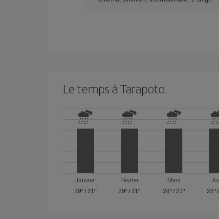
Le temps à Tarapoto
Janvier
Février
Mars
Av
29º
/
21º
29º
/
21º
29º
/
21º
28º