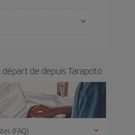
 disponibilité ou de l'épuisement des tarifs les
ertain d'acheter le vol le moins cher.
u départ de depuis Tarapoto
tes (FAQ)