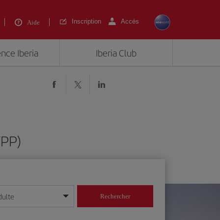
Inscription
Accés
Aide
ence Iberia
Iberia Club
TPP)
dulte
Rechercher
r/mois/année