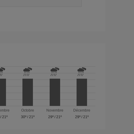
embre
Octobre
Novembre
Décembre
/
21º
30º
/
21º
29º
/
21º
29º
/
21º