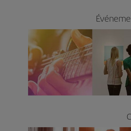
Événemen
C