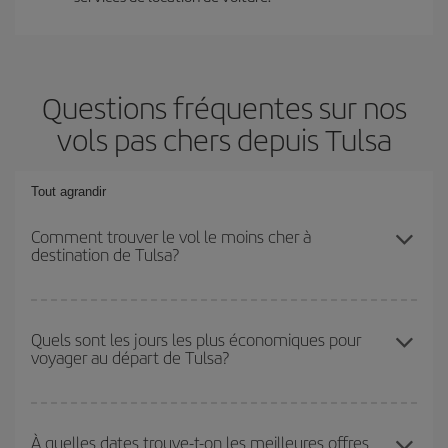
Questions fréquentes sur nos
vols pas chers depuis Tulsa
Tout agrandir
Comment trouver le vol le moins cher à
destination de Tulsa?
Économisez sur votre billet d'avion et bénéficiez du tarif le plus
bas en évitant les hautes saisons, en achetant à l'avance et en
Quels sont les jours les plus économiques pour
voyager au départ de Tulsa?
restant flexible sur les dates et les horaires de votre aller-retour. Si
vous n'avez pas d'idée de destination précise pour votre voyage,
jetez un coup œil à nos offres et laissez-vous inspirer : vous
Pour découvrir quels jours bénéficient des tarifs les plus bas, il
trouverez sûrement le vol le plus économique.
vous suffit de lancer une recherche dans notre
moteur de
À quelles dates trouve-t-on les meilleures offres