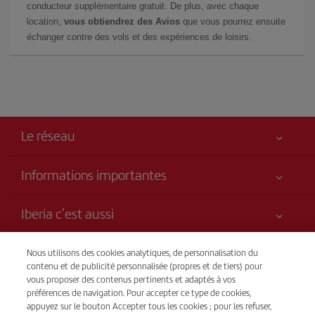
conducteur supplémentaire gratuit. De plus, avec chaque
location,
vous obtiendrez des Avios
que vous pourrez ensuite
échanger contre des vols et des expériences de loisirs.
Le réseau
Informations importantes
Votre sécurité est notre priorité
Iberia c'est aussi
Accessibilité
Nouveautés et actualités
Engagement de service
Transparence
Nous utilisons des cookies analytiques, de personnalisation du
Groupe Iberia
contenu et de publicité personnalisée (propres et de tiers) pour
Plan du site
Avis légal
vous proposer des contenus pertinents et adaptés à vos
Actionnaires et investisseurs
Durabilité
Vente par téléphone
préférences de navigation. Pour accepter ce type de cookies,
Conditions de transport
+221 818 04 50 50
Nos alliances
appuyez sur le bouton Accepter tous les cookies ; pour les refuser,