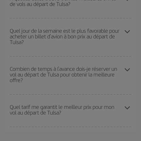
de vols au départ de Tulsa?
recherche de vols économiques
. Dites-nous d'où vous partez,
où vous voulez aller et à quelles dates vous aviez prévu de
voyager. Nous afficherons les vols les plus économiques, non
Vous pouvez obtenir les vols les plus économiques en voyageant
seulement
pour la date demandée, mais également pour les
hors haute saison
. Bien que cela dépende de votre destination,
Quel jour de la semaine est le plus favorable pour
jours proches
, à l'aller comme au retour, afin que vous puissiez
acheter un billet d'avion à bon prix au départ de
en général, les périodes de Noël, de Pâques et des vacances
trouver la meilleure offre. Regardez également les différentes
Tulsa?
scolaires sont en haute saison. En outre, surtout si vous
options de vol que nous vous proposons chaque jour : certains
envisagez une escapade le temps d'un week-end,
plus tôt
vous
horaires
peuvent vous faire économiser encore plus sur le prix de
achetez votre billet, plus vous pourrez bénéficier des meilleurs
votre billet.
Vous pouvez trouver des vols économiques tous les jours de la
prix.
semaine. Les clés pour trouver les meilleurs prix sont
d'anticiper
Combien de temps à l'avance dois-je réserver un
vol au départ de Tulsa pour obtenir la meilleure
et d'être flexible.
En règle générale,
plus tôt
vous réservez vos
offre?
billets, plus vous bénéficiez de prix économiques. De plus, en
restant flexible sur les dates et les horaires de vol lors de votre
recherche, vous pourrez
choisir le prix le plus économique.
Plus vous réservez tôt
, plus vous trouverez de meilleurs prix.
Les prix dépendent du nombre de sièges libres sur le vol et de la
Quel tarif me garantit le meilleur prix pour mon
vol au départ de Tulsa?
disponibilité ou de l'épuisement des tarifs les plus économiques
(touristiques). Par conséquent, réserver à l'avance est
fondamental
pour trouver des
vols pas chers
.
Iberia propose plusieurs tarifs, afin de vous garantir le meilleur prix
en fonction de vos besoins. Avec le tarif Basic, vous êtes certain