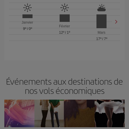
Janvier
Février
9º
/
0º
12º
/
1º
Mars
17º
/
7º
Événements aux destinations de
nos vols économiques