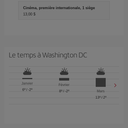
Cinéma, première internationale, 1 siège
13,00 $
Le temps à Washington DC
Janvier
Février
6º
/
-2º
8º
/
-2º
Mars
13º
/
2º