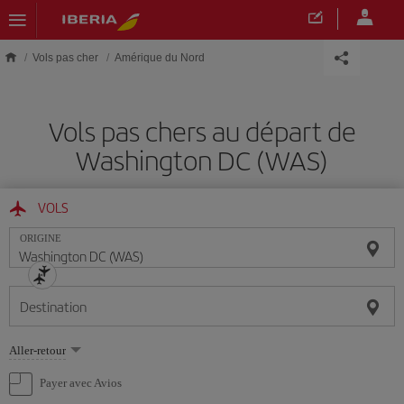
Skip to main content
Vols pas cher
Amérique du Nord
Vols pas chers au départ de
Washington DC (WAS)
VOLS
ORIGINE
Destination
Sélectionnez
Aller-retour
une
option
Payer avec Avios