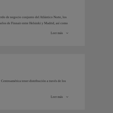
erdo de negocio conjunto del Atlántico Norte, los
uelos de Finnair entre Helsinki y Madrid, así como
s de Europa.
Leer más
os de Finlandia tales como Rovaniemi, y algunas
s en el Negocio Conjunto, Finnair e IB ponen a
horarios conectando Norteamérica y Europa,
ea.
Centroamérica tener distribución a través de los
 las principales ciudades de Colombia vía Bogotá y,
Leer más
 en Managua, Miami, San Pedro Sula y El Salvador.