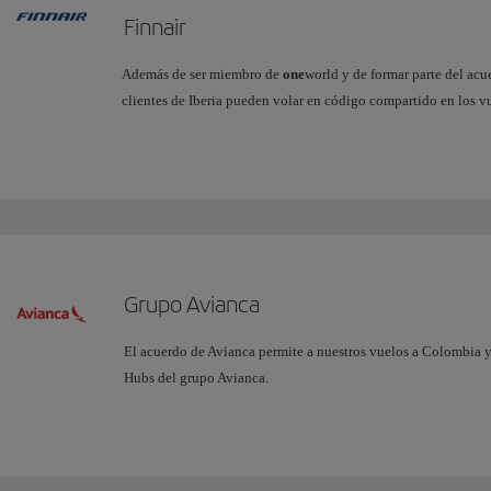
Finnair
Además de ser miembro de
one
world y de formar parte del acu
clientes de Iberia pueden volar en código compartido en los v
completar el viaje por medio de numerosos puntos intermedio
Finnair también nos provee de distribución a puntos doméstic
ciudades de los países nórdicos como Vilna o Estocolmo.
Junto con American Airlines y British Airways, sus otros socio
disposición de sus clientes una extensa oferta de destinos y 
garantizándoles una experiencia de viaje mejorada y homogén
Grupo Avianca
El acuerdo de Avianca permite a nuestros vuelos a Colombia y 
Más información
Hubs del grupo Avianca.
Permitiendo a los clientes de Iberia la posibilidad de volar a
por otro, ofrece distribución en Centroamérica con conexión