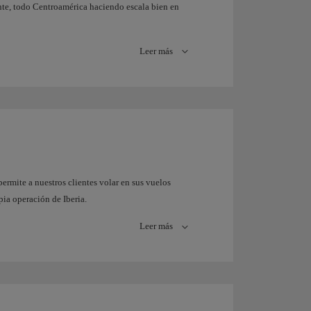
ente, todo Centroamérica haciendo escala bien en
Leer más
ermite a nuestros clientes volar en sus vuelos
pia operación de Iberia.
tes que vuelan entre España e Israel como a los
Leer más
Madrid.