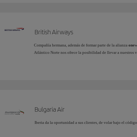
British Airways
Compañía hermana, además de formar parte de la alianza
one
w
Atlántico Norte nos ofrece la posibilidad de llevar a nuestros 
través del hub de British Airways en Londres Heathrow. Tambi
operados por Iberia, desde Londres Gatwick.
Junto con American Airlines y Finnair, sus otros socios en el 
disposición de sus clientes una extensa oferta de destinos y 
garantizándoles una experiencia de viaje mejorada y homogén
Más información
Bulgaria Air
Iberia da la oportunidad a sus clientes, de volar bajo el código