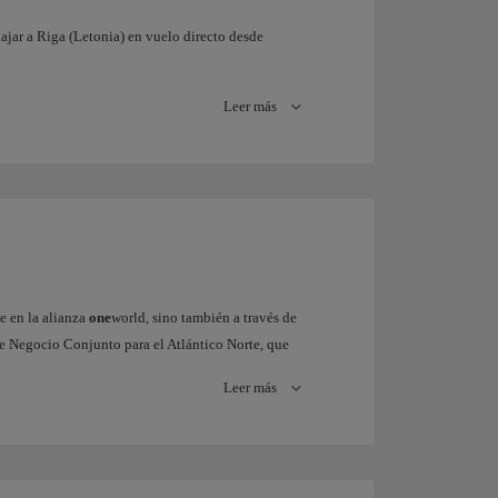
viajar a Riga (Letonia) en vuelo directo desde
Leer más
e en la alianza
one
world, sino también a través de
de Negocio Conjunto para el Atlántico Norte, que
transatlánticos, sino también toda la red de
Leer más
omésticas en EE.UU. conectando a través de los
orta a nuestros pasajeros este Negocio