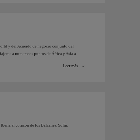
orld y del Acuerdo de negocio conjunto del
viajeros a numerosos puntos de África y Asia a
én son ofrecidos algunos destinos caribeños, no
Leer más
Negocio Conjunto, British Airways e IB ponen a
horarios conectando Norteamérica y Europa,
ea.
 Iberia al corazón de los Balcanes, Sofía.