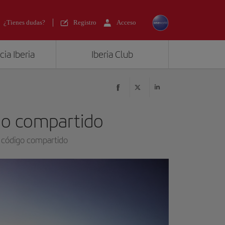
¿Tienes dudas?
Registro
Acceso
ia Iberia
Iberia Club
go compartido
e código compartido