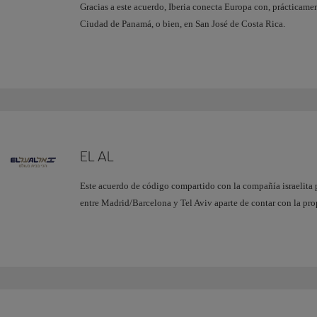
Gracias a este acuerdo, Iberia conecta Europa con, prácticam
Ciudad de Panamá, o bien, en San José de Costa Rica.
EL AL
Este acuerdo de código compartido con la compañía israelita p
entre Madrid/Barcelona y Tel Aviv aparte de contar con la pro
Ofrecemos un mejor producto de este modo tanto para los clien
muchos que lo hacen entre Israel y Latinoamérica a través de 