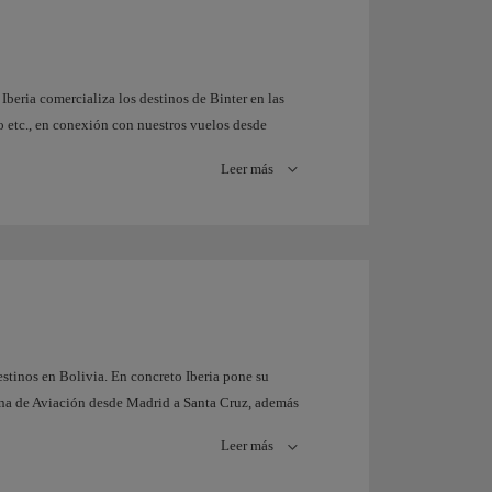
gocio Conjunto, American Airlines e IB ponen a
horarios conectando Norteamérica y Europa,
ea.
Iberia comercializa los destinos de Binter en las
ro etc., en conexión con nuestros vuelos desde
ite a Iberia ofrecer destinos en África desde Las
Leer más
en Mauritania, Dakar en Senegal o Banjul en
as Palmas.
destinos en Bolivia. En concreto Iberia pone su
ana de Aviación desde Madrid a Santa Cruz, además
Leer más