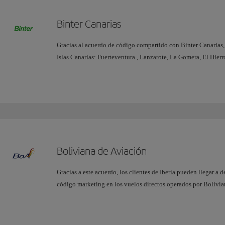
Junto con British Airways y Finnair, sus otros socios en el Ne
Binter Canarias
disposición de sus clientes una extensa oferta de destinos y 
garantizándoles una experiencia de viaje mejorada y homogén
Gracias al acuerdo de código compartido con Binter Canarias, 
Islas Canarias: Fuerteventura , Lanzarote, La Gomera, El Hier
Madrid hacia Las Palmas y Tenerife. Además, este acuerdo perm
Palmas: El Aaiún, Agadir y Dakhla en Marruecos, Nouakchott 
Gambia, en conexión con nuestra operación entre Madrid y L
Boliviana de Aviación
Gracias a este acuerdo, los clientes de Iberia pueden llegar a 
código marketing en los vuelos directos operados por Bolivi
de a Cochabamba y La Paz vía Santa Cruz.