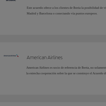
Este acuerdo ofrece a los clientes de Iberia la posibilidad de 
Madrid y Barcelona o conectando vía puntos europeos.
American Airlines
American Airlines es socio de referencia de Iberia, no solament
la estrecha cooperación sobre la que se construye el Acuerdo 
permite a IB ofrecer a sus clientes, no solamente sus servicios 
American Airlines en el Atlántico Norte, y más de 150 rutas d
aeropuertos más importantes del país.
Puedes encontrar más información sobre los beneficios que rep
conjunto
aquí