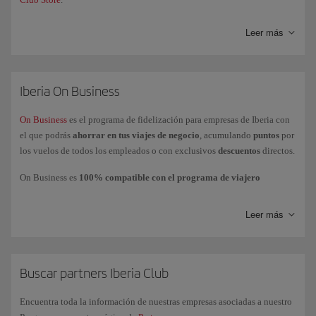
Leer más
Iberia On Business
On Business
es el programa de fidelización para empresas de Iberia con
el que podrás
ahorrar en tus viajes de negocio
, acumulando
puntos
por
los vuelos de todos los empleados o con exclusivos
descuentos
directos.
On Business es
100% compatible con el programa de viajero
frecuente Iberia Club
, lo que permite que la empresa acumule puntos
On Business mientras los empleados acumulan
Avios
en su cuenta o
Leer más
tarjeta personal.
Podrás
utilizar los puntos On Business
para volar con el Grupo Iberia
(Iberia, Iberia Express e Iberia Regional Air Nostrum), British Airways y
American Airlines y realizar mejoras de clases a cabinas superiores con
Buscar partners Iberia Club
Iberia y British Airways.
Encuentra toda la información de nuestras empresas asociadas a nuestro
Si tienes más dudas, consulta nuestra página de
preguntas frecuentes