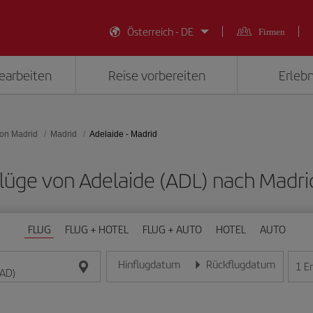
Österreich - DE
Firmen
earbeiten
Reise vorbereiten
Erlebn
on Madrid
Madrid
Adelaide - Madrid
 Flüge von Adelaide (ADL) nach Madr
FLUG
FLUG + HOTEL
FLUG + AUTO
HOTEL
AUTO
Hinflugdatum
Rückflugdatum
1
E
Geben Sie das Datum im Format Tag/Monat/Jahr e
Geben Sie das Datum im For