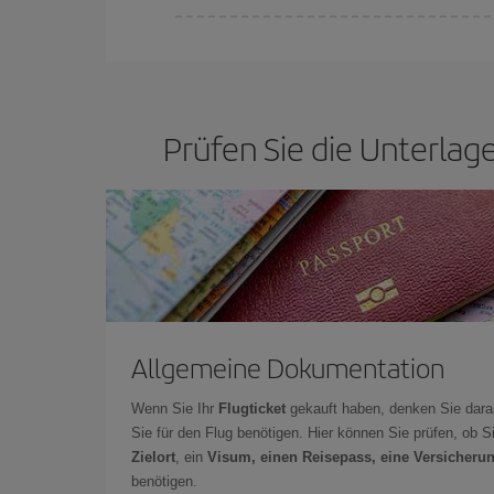
Sie können an jedem Tag der Woche günstige Flü
um so günstiger,
je früher
Sie Ihre Flüge buchen.
günstigsten Preisen wählen.
Prüfen Sie die Unterlage
Allgemeine Dokumentation
Wenn Sie Ihr
Flugticket
gekauft haben, denken Sie dara
Sie für den Flug benötigen. Hier können Sie prüfen, ob 
Zielort
, ein
Visum, einen Reisepass, eine Versicheru
benötigen.