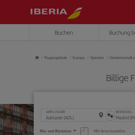
Skip to main content
Buchen
Buchung b
Flugangebote
Europa
Spanien
Gemeinschaft v
Billige
ABFLUGORT
REISEZIEL
Wählen
Mit Avios bezahlen
Hin- und Rückreise