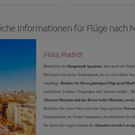
iche Informationen für Flüge nach 
¡Hola, Madrid!
Madrid ist die
Hauptstadt Spaniens
, aber auch die Stad
Metropole hat keine Stadtmauern, sie ist eine offene St
empfängt.
Buchen Sie Ihren günstigen Flug nach Madr
zum Essen, Trinken, Vergnügen und Tanzen einlädt... Ma
Thyssen-Museum und das Reina-Sofía-Museum, sowie d
Bestellen Sie einen Wein und eine Tapa auf einer
Terras
Schaufenstern im Viertel Salamanca, durchstöbern Sie d
Sie durch die engen Gassen des
Künstlerviertels Lavap