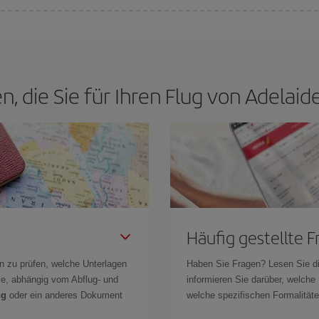
ge finden. Um die besten Preise zu finden, müssen Sie
frühzeitig planen un
 Wenn Sie außerdem bei der Suche nach Flügen die Reisedaten und -zeiten e
n, die Sie für Ihren Flug von Adela
Häufig gestellte 
n zu prüfen, welche Unterlagen
Haben Sie Fragen? Lesen Sie d
Sie, abhängig vom Abflug- und
informieren Sie darüber, welche
ng
oder ein anderes Dokument
welche spezifischen Formalitäten