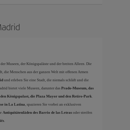
Madrid
t der Museen, der Königspaläste und der breiten Alleen. Die
adt, die Menschen aus der ganzen Welt mit offenen Armen
id
und erleben Sie eine Stadt, die niemals schläft und die
drid bietet viele Museen, darunter das
Prado-Museum, das
en Königspalast, die Plaza Mayor und den Retiro-Park
.
se in La Latina
, spazieren Sie vorbei an exklusiven
ie
Antiquitätenläden des Barrio de las Letras
oder streifen
iés
.