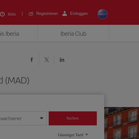
Registrieren
Einloggen
Hilfe
is Iberia
Iberia Club
id (MAD)
rwachsener
Suchen
in
mat Tag/Monat/Jahr ein
Günstiger Tarif