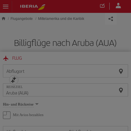
Skip to main content
Flugangebote
Mittelamerika und die Karibik
Billigflüge nach Aruba (AUA)
FLUG
Abflugort
REISEZIEL
Wählen
Hin- und Rückreise
Sie
eine
Mit Avios bezahlen
Option