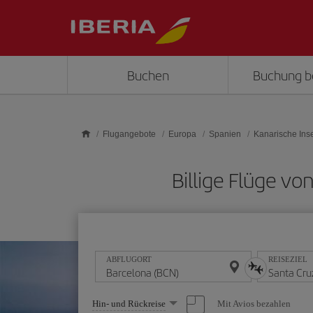
Skip to main content
Buchen
Buchung b
Flugangebote
Europa
Spanien
Kanarische Ins
Billige Flüge v
ABFLUGORT
REISEZIEL
Wählen
Mit Avios bezahlen
Hin- und Rückreise