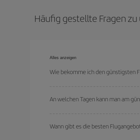
Häufig gestellte Fragen zu
Alles anzeigen
Wie bekomme ich den günstigsten Fl
Sie können bei Ihrem Flugticket von Barcelona n
buchen und bei den Rückreisedaten und -zeiten fl
An welchen Tagen kann man am günst
Um herauszufinden, an welchen Tagen Sie am güns
Sie abfliegen, wohin Sie fliegen wollen und wann 
Wann gibt es die besten Flugangebo
Tage
, sowohl für den Hin- als auch für den Rück
anbieten: Einige
Flugzeiten
können Ihnen sogar no