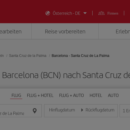
Österreich - DE
Firmen
earbeiten
Reise vorbereiten
Erlebn
eln
Santa Cruz de la Palma
Barcelona - Santa Cruz de La Palma
on Barcelona (BCN) nach Santa Cruz d
FLUG
FLUG + HOTEL
FLUG + AUTO
HOTEL
AUTO
Hinflugdatum
Rückflugdatum
1
E
Geben Sie das Datum im Format Tag/Monat/Jahr e
Geben Sie das Datum im For