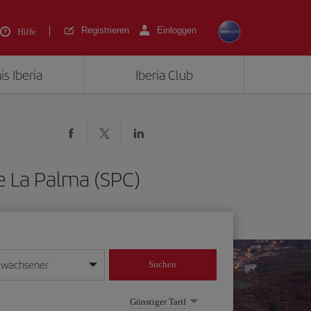
Registrieren
Einloggen
Hilfe
is Iberia
Iberia Club
e La Palma (SPC)
rwachsener
Suchen
in
mat Tag/Monat/Jahr ein
Günstiger Tarif