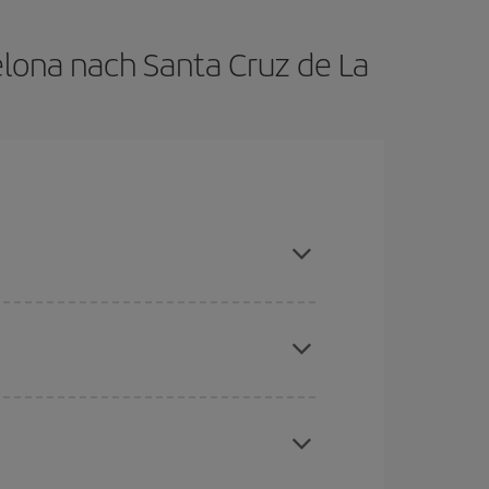
elona nach Santa Cruz de La
 wenn Sie die Hauptsaison meiden, frühzeitig
chine für günstige Flüge
. Sagen Sie uns, wo
e Anfrage, sondern auch für nahegelegene
erschiedenen Flugoptionen an, die wir jeden Tag