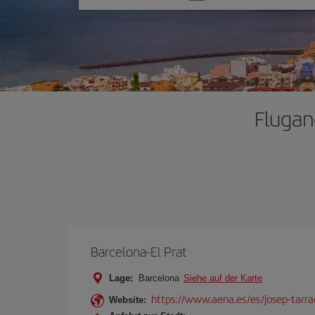
Sie
eine
Option
Flugan
Barcelona-El Prat
Lage:
Barcelona
Siehe auf der Karte
https://www.aena.es/es/josep-tarra
Website: