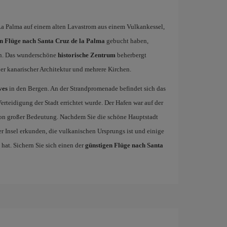
l La Palma auf einem alten Lavastrom aus einem Vulkankessel,
n Flüge nach Santa Cruz de la Palma
gebucht haben,
en. Das wunderschöne
historische Zentrum
beherbergt
ler kanarischer Architektur und mehrere Kirchen.
ves
in den Bergen. An der Strandpromenade befindet sich das
Verteidigung der Stadt errichtet wurde. Der Hafen war auf der
on großer Bedeutung. Nachdem Sie die schöne Hauptstadt
er Insel erkunden, die vulkanischen Ursprungs ist und einige
at. Sichern Sie sich einen der
günstigen Flüge nach Santa