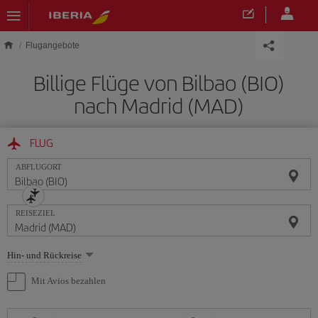
Skip to main content
Flugangebote
Billige Flüge von Bilbao (BIO)
nach Madrid (MAD)
FLUG
ABFLUGORT
REISEZIEL
Wählen
Hin- und Rückreise
Sie
eine
Mit Avios bezahlen
Option