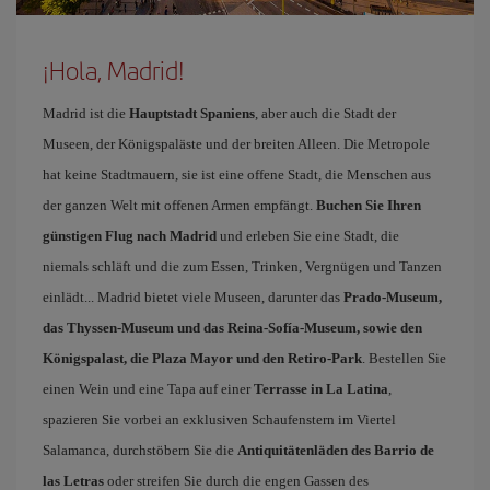
¡Hola, Madrid!
Madrid ist die
Hauptstadt Spaniens
, aber auch die Stadt der
Museen, der Königspaläste und der breiten Alleen. Die Metropole
hat keine Stadtmauern, sie ist eine offene Stadt, die Menschen aus
der ganzen Welt mit offenen Armen empfängt.
Buchen Sie Ihren
günstigen Flug nach Madrid
und erleben Sie eine Stadt, die
niemals schläft und die zum Essen, Trinken, Vergnügen und Tanzen
einlädt... Madrid bietet viele Museen, darunter das
Prado-Museum,
das Thyssen-Museum und das Reina-Sofía-Museum, sowie den
Königspalast, die Plaza Mayor und den Retiro-Park
. Bestellen Sie
einen Wein und eine Tapa auf einer
Terrasse in La Latina
,
spazieren Sie vorbei an exklusiven Schaufenstern im Viertel
Salamanca, durchstöbern Sie die
Antiquitätenläden des Barrio de
las Letras
oder streifen Sie durch die engen Gassen des