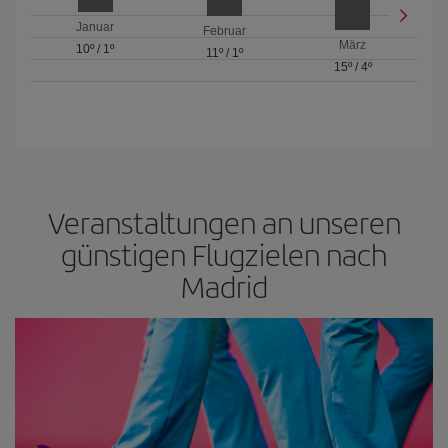
Januar
Februar
März
10º
/
1º
11º
/
1º
15º
/
4º
Veranstaltungen an unseren
günstigen Flugzielen nach
Madrid