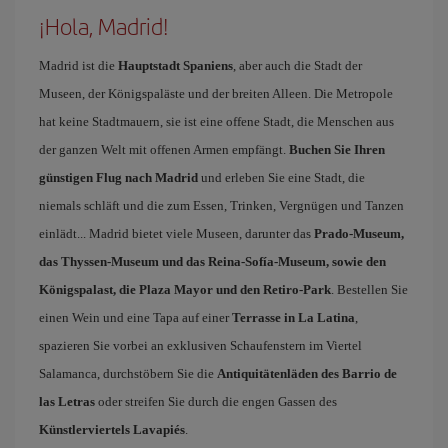
¡Hola, Madrid!
Madrid ist die
Hauptstadt Spaniens
, aber auch die Stadt der
Museen, der Königspaläste und der breiten Alleen. Die Metropole
hat keine Stadtmauern, sie ist eine offene Stadt, die Menschen aus
der ganzen Welt mit offenen Armen empfängt.
Buchen Sie Ihren
günstigen Flug nach Madrid
und erleben Sie eine Stadt, die
niemals schläft und die zum Essen, Trinken, Vergnügen und Tanzen
einlädt... Madrid bietet viele Museen, darunter das
Prado-Museum,
das Thyssen-Museum und das Reina-Sofía-Museum, sowie den
Königspalast, die Plaza Mayor und den Retiro-Park
. Bestellen Sie
einen Wein und eine Tapa auf einer
Terrasse in La Latina
,
spazieren Sie vorbei an exklusiven Schaufenstern im Viertel
Salamanca, durchstöbern Sie die
Antiquitätenläden des Barrio de
las Letras
oder streifen Sie durch die engen Gassen des
Künstlerviertels Lavapiés
.