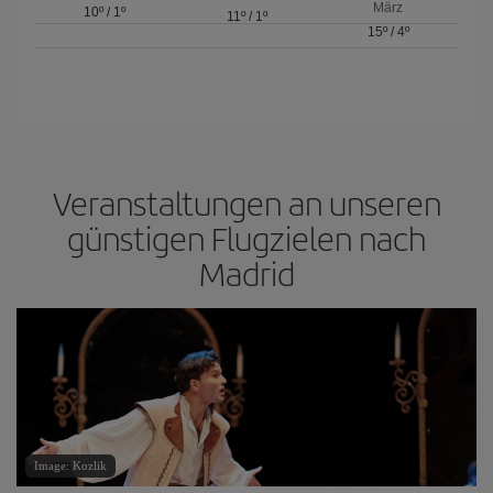
März
10º
/
1º
11º
/
1º
15º
/
4º
Veranstaltungen an unseren
günstigen Flugzielen nach
Madrid
Image: Kozlik