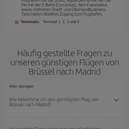
ihn mit der S-Bahn (Cercanías), dem Expressbus
sowie mehreren Stadt- und Überlandbuslinien.
Taxis haben direkten Zugang zum Flughafen.
Terminals:
Terminal 1, 2, 3 und 4
Häufig gestellte Fragen zu
unseren günstigen Flügen von
Brüssel nach Madrid
Alles anzeigen
Wie bekomme ich den günstigsten Flug von
Brüssel nach Madrid?
Sie können bei Ihrem Flugticket von Brüssel nach Madrid-dest
sparen und den günstigsten Flug bekommen, wenn Sie die
An welchen Tagen kann man am günstigsten