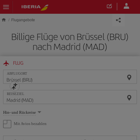
Skip to main content
Flugangebote
Billige Flüge von Brüssel (BRU)
nach Madrid (MAD)
FLUG
ABFLUGORT
REISEZIEL
Wählen
Hin- und Rückreise
Sie
eine
Mit Avios bezahlen
Option